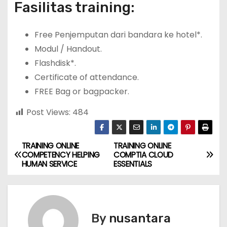
Fasilitas training:
Free Penjemputan dari bandara ke hotel*.
Modul / Handout.
Flashdisk*.
Certificate of attendance.
FREE Bag or bagpacker.
Post Views:
484
TRAINING ONLINE
TRAINING ONLINE
P
COMPETENCY HELPING
COMPTIA CLOUD
HUMAN SERVICE
ESSENTIALS
o
s
t
By
nusantara