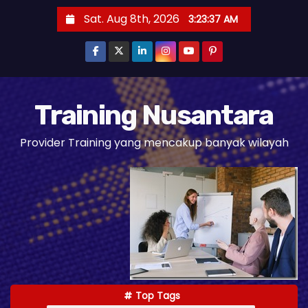
S
Sat. Aug 8th, 2026
3:23:38 AM
k
i
p
t
o
Training Nusantara
c
Provider Training yang mencakup banyak wilayah
o
n
t
e
n
t
Top Tags