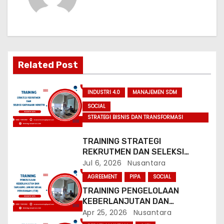
n
a
v
Related Post
i
g
INDUSTRI 4.0
MANAJEMEN SDM
SOCIAL
a
STRATEGI BISNIS DAN TRANSFORMASI
PERBANKAN
t
TRAINING STRATEGI
REKRUTMEN DAN SELEKSI
i
KARYAWAN INDUSTRI
Jul 6, 2026
Nusantara
o
AGREEMENT
PIPA
SOCIAL
TRAINING PENGELOLAAN
n
KEBERLANJUTAN DAN
TANGGUNG JAWAB SOSIAL
Apr 25, 2026
Nusantara
PERUSAHAAN (CSR)