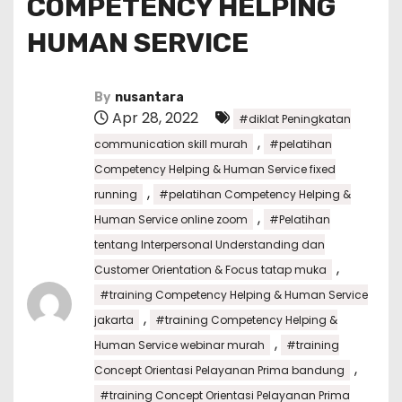
COMPETENCY HELPING
HUMAN SERVICE
By
nusantara
Apr 28, 2022
#diklat Peningkatan
,
communication skill murah
#pelatihan
Competency Helping & Human Service fixed
,
running
#pelatihan Competency Helping &
,
Human Service online zoom
#Pelatihan
tentang Interpersonal Understanding dan
,
Customer Orientation & Focus tatap muka
#training Competency Helping & Human Service
,
jakarta
#training Competency Helping &
,
Human Service webinar murah
#training
,
Concept Orientasi Pelayanan Prima bandung
#training Concept Orientasi Pelayanan Prima