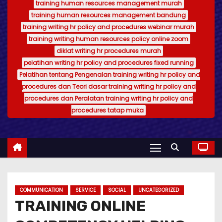
training human resources management murah
training human resources management bandung
training writing hr policy and procedures webinar murah
training writing human resources policy online zoom
diklat writing hr procedures murah
pelatihan writing hr policy and procedures fixed running
Pelatihan tentang Pengenalan training writing hr policy and
procedures dan Teori dasar training writing hr policy and
procedures dan Peralatan training writing hr policy and
procedures tatap muka
COMMUNICATION
SERVICE
SOCIAL
UNCATEGORIZED
TRAINING ONLINE