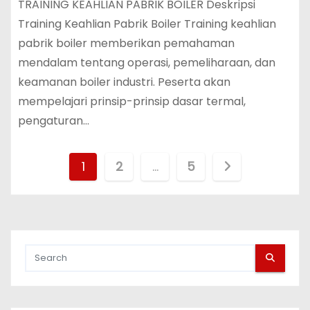
TRAINING KEAHLIAN PABRIK BOILER Deskripsi
Training Keahlian Pabrik Boiler Training keahlian
pabrik boiler memberikan pemahaman
mendalam tentang operasi, pemeliharaan, dan
keamanan boiler industri. Peserta akan
mempelajari prinsip-prinsip dasar termal,
pengaturan…
P
1
2
…
5
o
s
t
s