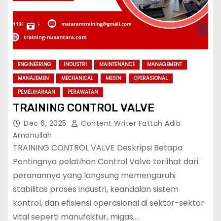
ENGINEERING
INDUSTRI
MAINTENANCE
MANAGEMENT
MANAJEMEN
MECHANICAL
MESIN
OPERASIONAL
PEMELIHARAAN
PERAWATAN
TRAINING CONTROL VALVE
Dec 6, 2025
Content Writer Fattah Adib
Amanullah
TRAINING CONTROL VALVE Deskripsi Betapa
Pentingnya pelatihan Control Valve terlihat dari
peranannya yang langsung memengaruhi
stabilitas proses industri, keandalan sistem
kontrol, dan efisiensi operasional di sektor-sektor
vital seperti manufaktur, migas,…