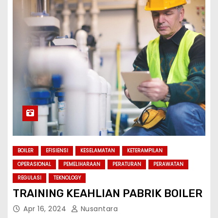
BOILER
EFISIENSI
KESELAMATAN
KETERAMPILAN
OPERASIONAL
PEMELIHARAAN
PERATURAN
PERAWATAN
REGULASI
TEKNOLOGY
TRAINING KEAHLIAN PABRIK BOILER
Apr 16, 2024
Nusantara