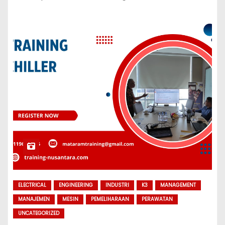
ELECTRICAL
ENGINEERING
INDUSTRI
K3
MANAGEMENT
MANAJEMEN
MESIN
PEMELIHARAAN
PERAWATAN
UNCATEGORIZED