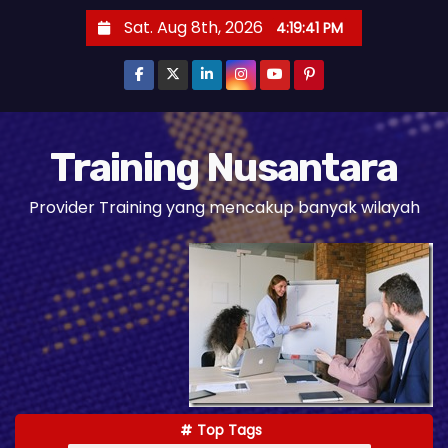
S
Sat. Aug 8th, 2026
4:19:42 PM
k
i
p
t
o
Training Nusantara
c
Provider Training yang mencakup banyak wilayah
o
n
t
e
n
t
Top Tags