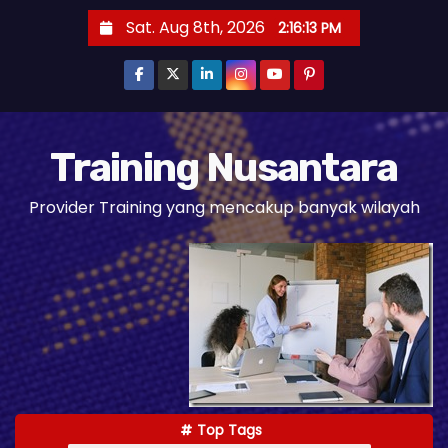
S
Sat. Aug 8th, 2026
2:16:14 PM
k
i
p
t
o
Training Nusantara
c
Provider Training yang mencakup banyak wilayah
o
n
t
e
n
t
Top Tags