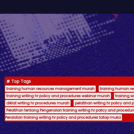
Top Tags
training human resources management murah
training human 
training writing hr policy and procedures webinar murah
training 
diklat writing hr procedures murah
pelatihan writing hr policy and 
Pelatihan tentang Pengenalan training writing hr policy and procedur
Peralatan training writing hr policy and procedures tatap muka