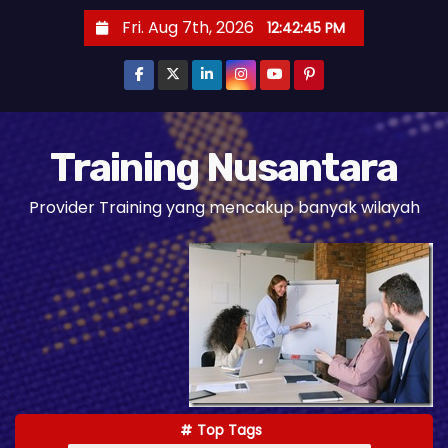
S
Fri. Aug 7th, 2026
12:42:46 PM
k
i
p
t
o
Training Nusantara
c
Provider Training yang mencakup banyak wilayah
o
n
t
e
n
t
Top Tags