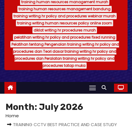
training human resources management murah
training human resources management bandung
training writing hr policy and procedures webinar murah
training writing human resources policy online zoom
diklat writing hr procedures murah
pelatihan writing hr policy and procedures fixed running
Pelatihan tentang Pengenalan training writing hr policy and
procedures dan Teori dasar training writing hr policy and
procedures dan Peralatan training writing hr policy and
procedures tatap muka
Month:
July 2026
Home
TRAINING CCTV BEST PRACTICE AND CASE STUDY