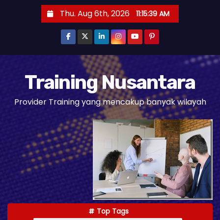
S
Thu. Aug 6th, 2026
11:15:40 AM
k
i
p
t
o
Training Nusantara
c
Provider Training yang mencakup banyak wilayah
o
n
t
e
n
t
Top Tags