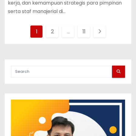
kerja, dan kemampuan strategis para pimpinan
serta staf manajerial di…
P
1
2
…
11
o
s
t
s
p
a
g
i