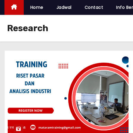
Home
Jadwal
Contact
Info Ber
Research