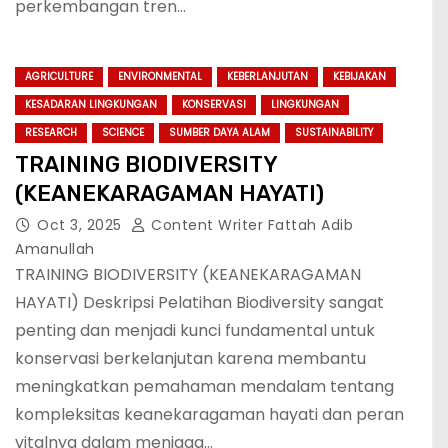
perkembangan tren…
AGRICULTURE
ENVIRONMENTAL
KEBERLANJUTAN
KEBIJAKAN
KESADARAN LINGKUNGAN
KONSERVASI
LINGKUNGAN
RESEARCH
SCIENCE
SUMBER DAYA ALAM
SUSTAINABILITY
TRAINING BIODIVERSITY
(KEANEKARAGAMAN HAYATI)
Oct 3, 2025
Content Writer Fattah Adib
Amanullah
TRAINING BIODIVERSITY (KEANEKARAGAMAN
HAYATI) Deskripsi Pelatihan Biodiversity sangat
penting dan menjadi kunci fundamental untuk
konservasi berkelanjutan karena membantu
meningkatkan pemahaman mendalam tentang
kompleksitas keanekaragaman hayati dan peran
vitalnya dalam menjaga…