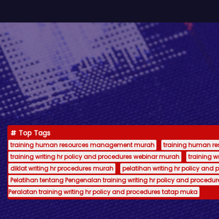
Top Tags
training human resources management murah
training human 
training writing hr policy and procedures webinar murah
training 
diklat writing hr procedures murah
pelatihan writing hr policy and 
Pelatihan tentang Pengenalan training writing hr policy and procedur
Peralatan training writing hr policy and procedures tatap muka