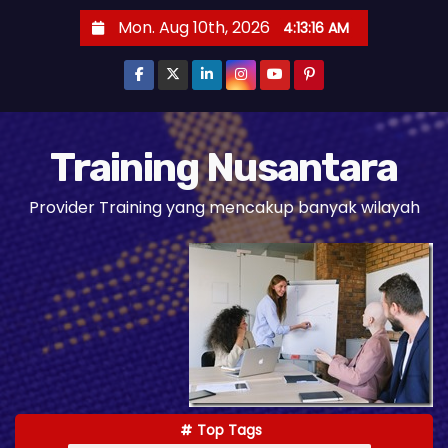
S
Mon. Aug 10th, 2026
4:13:17 AM
k
i
p
t
o
Training Nusantara
c
Provider Training yang mencakup banyak wilayah
o
n
t
e
n
t
Top Tags