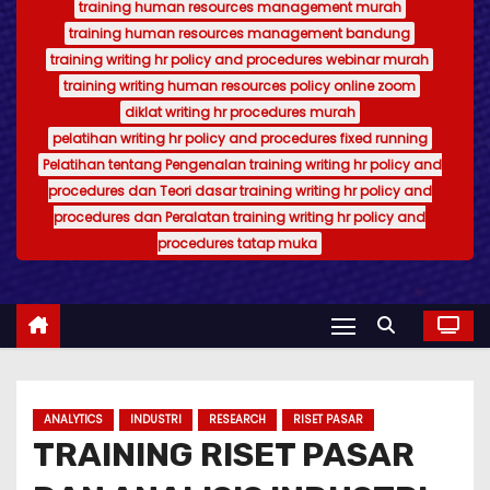
training human resources management murah
training human resources management bandung
training writing hr policy and procedures webinar murah
training writing human resources policy online zoom
diklat writing hr procedures murah
pelatihan writing hr policy and procedures fixed running
Pelatihan tentang Pengenalan training writing hr policy and
procedures dan Teori dasar training writing hr policy and
procedures dan Peralatan training writing hr policy and
procedures tatap muka
ANALYTICS
INDUSTRI
RESEARCH
RISET PASAR
TRAINING RISET PASAR