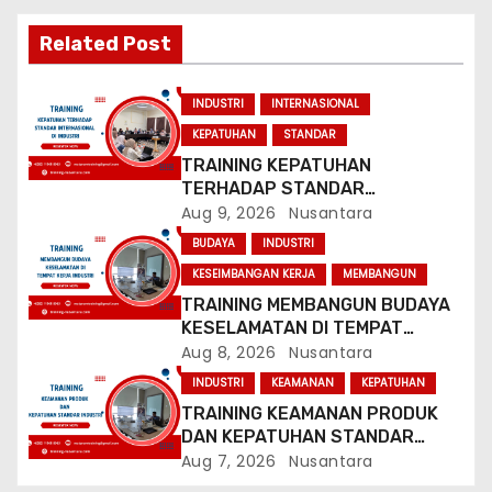
i
Related Post
g
INDUSTRI
INTERNASIONAL
a
KEPATUHAN
STANDAR
TRAINING KEPATUHAN
t
TERHADAP STANDAR
INTERNASIONAL DI INDUSTRI
Aug 9, 2026
Nusantara
i
BUDAYA
INDUSTRI
o
KESEIMBANGAN KERJA
MEMBANGUN
TRAINING MEMBANGUN BUDAYA
n
KESELAMATAN DI TEMPAT
KERJA INDUSTRI
Aug 8, 2026
Nusantara
INDUSTRI
KEAMANAN
KEPATUHAN
TRAINING KEAMANAN PRODUK
DAN KEPATUHAN STANDAR
INDUSTRI
Aug 7, 2026
Nusantara