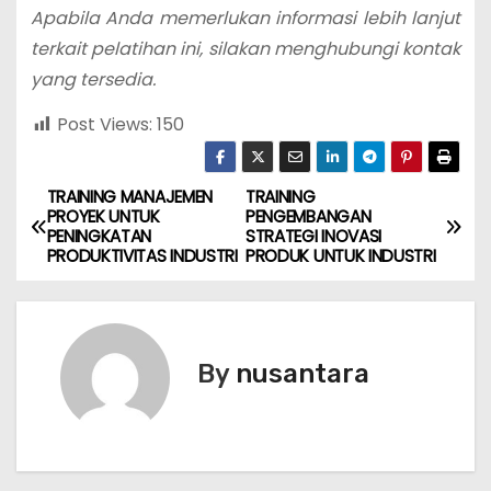
Apabila Anda memerlukan informasi lebih lanjut
terkait pelatihan ini, silakan menghubungi kontak
yang tersedia.
Post Views:
150
TRAINING MANAJEMEN
TRAINING
P
PROYEK UNTUK
PENGEMBANGAN
PENINGKATAN
STRATEGI INOVASI
o
PRODUKTIVITAS INDUSTRI
PRODUK UNTUK INDUSTRI
s
t
By
nusantara
n
a
v