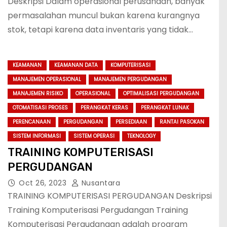
Deskripsi Dalam operasional perusahaan, banyak
permasalahan muncul bukan karena kurangnya
stok, tetapi karena data inventaris yang tidak…
KEAMANAN
KEAMANAN DATA
KOMPUTERISASI
MANAJEMEN OPERASIONAL
MANAJEMEN PERGUDANGAN
MANAJEMEN RISIKO
OPERASIONAL
OPTIMALISASI PERGUDANGAN
OTOMATISASI PROSES
PERANGKAT KERAS
PERANGKAT LUNAK
PERENCANAAN
PERGUDANGAN
PERSEDIAAN
RANTAI PASOKAN
SISTEM INFORMASI
SISTEM OPERASI
TEKNOLOGY
TRAINING KOMPUTERISASI
PERGUDANGAN
Oct 26, 2023
Nusantara
TRAINING KOMPUTERISASI PERGUDANGAN Deskripsi
Training Komputerisasi Pergudangan Training
Komputerisasi Pergudangan adalah program