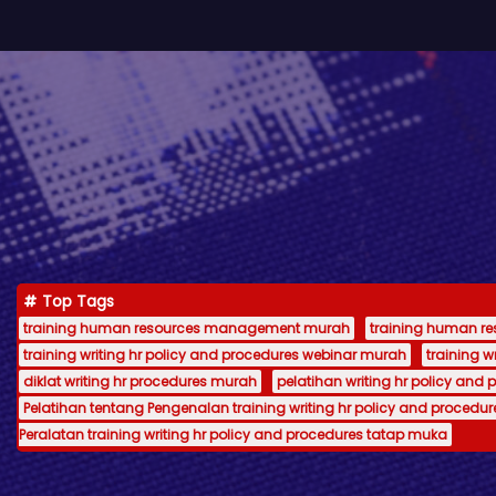
Top Tags
training human resources management murah
training human 
training writing hr policy and procedures webinar murah
training 
diklat writing hr procedures murah
pelatihan writing hr policy and 
Pelatihan tentang Pengenalan training writing hr policy and procedur
Peralatan training writing hr policy and procedures tatap muka