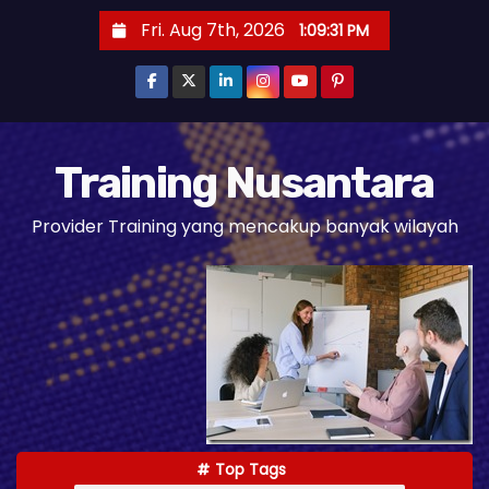
S
Fri. Aug 7th, 2026
1:09:33 PM
k
i
p
t
o
Training Nusantara
c
Provider Training yang mencakup banyak wilayah
o
n
t
e
n
t
Top Tags