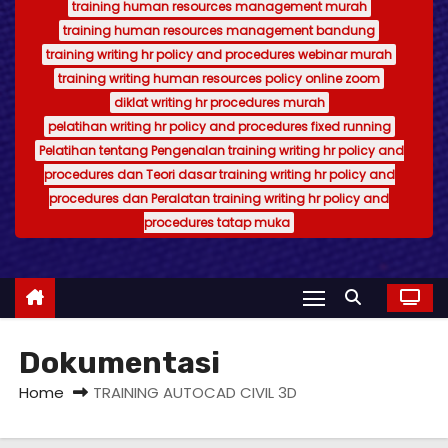
training human resources management murah
training human resources management bandung
training writing hr policy and procedures webinar murah
training writing human resources policy online zoom
diklat writing hr procedures murah
pelatihan writing hr policy and procedures fixed running
Pelatihan tentang Pengenalan training writing hr policy and
procedures dan Teori dasar training writing hr policy and
procedures dan Peralatan training writing hr policy and
procedures tatap muka
Dokumentasi
Home
TRAINING AUTOCAD CIVIL 3D