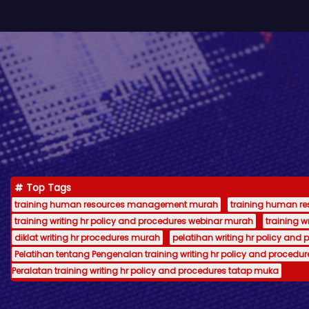
Top Tags
training human resources management murah
training human 
training writing hr policy and procedures webinar murah
training 
diklat writing hr procedures murah
pelatihan writing hr policy and 
Pelatihan tentang Pengenalan training writing hr policy and procedur
Peralatan training writing hr policy and procedures tatap muka