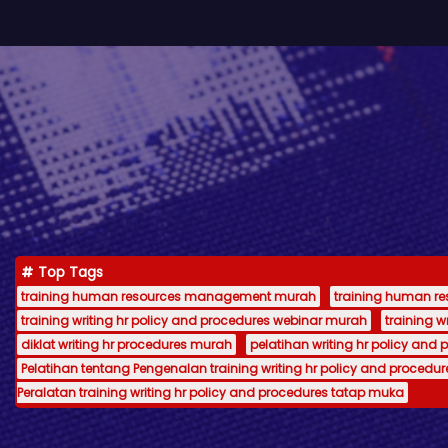
Top Tags
training human resources management murah
training human 
training writing hr policy and procedures webinar murah
training 
diklat writing hr procedures murah
pelatihan writing hr policy and 
Pelatihan tentang Pengenalan training writing hr policy and procedur
Peralatan training writing hr policy and procedures tatap muka