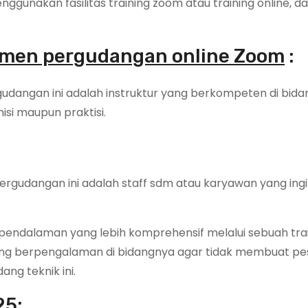
gunakan fasilitas training zoom atau training online, da
emen pergudangan online Zoom
:
gudangan ini adalah instruktur yang berkompeten di bida
si maupun praktisi.
Pergudangan ini adalah staff sdm atau karyawan yang ing
pendalaman yang lebih komprehensif melalui sebuah trai
yang berpengalaman di bidangnya agar tidak membuat pe
ng teknik ini.
25: