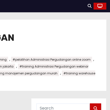
GAN
,
,
nning
#pelatihan Administrasi Pergudangan online zoom
,
n jakarta
#training Administrasi Pergudangan webinar
,
ning manajemen pergudangan murah
#training warehouse