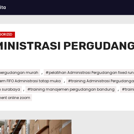
ita
GORIZED
MINISTRASI PERGUDAN
,
i pergudangan murah
#pelatihan Administrasi Pergudangan fixed ru
,
em FIFO Administrasi tatap muka
#training Administrasi Pergudanga
,
,
n surabaya
#training manajemen pergudangan bandung
#trai
ent online zoom