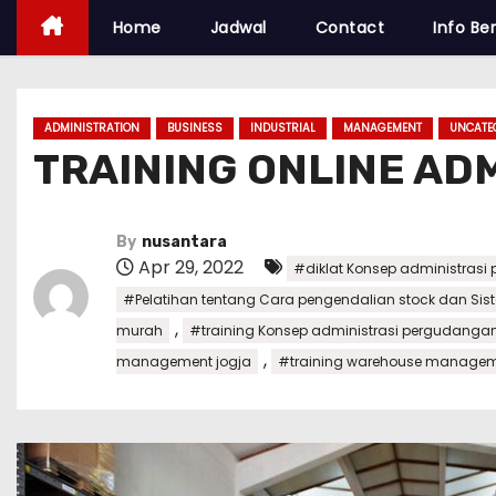
Home
Jadwal
Contact
Info Ber
ADMINISTRATION
BUSINESS
INDUSTRIAL
MANAGEMENT
UNCATE
TRAINING ONLINE AD
By
nusantara
Apr 29, 2022
#diklat Konsep administras
#Pelatihan tentang Cara pengendalian stock dan Sist
,
murah
#training Konsep administrasi pergudanga
,
management jogja
#training warehouse managem