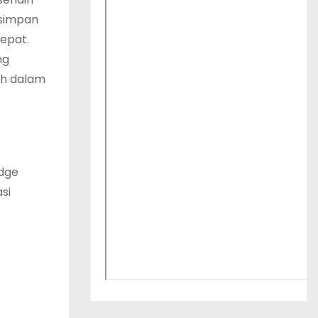
rsimpan
tepat.
ng
uh dalam
edge
si