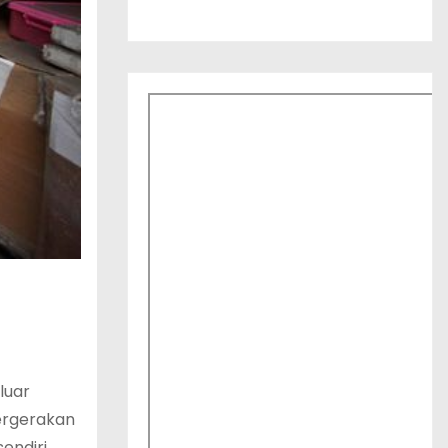
luar
ergerakan
endiri