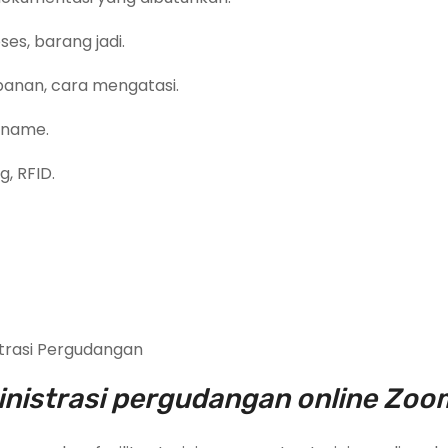
es, barang jadi.
anan, cara mengatasi.
pname.
g, RFID.
trasi Pergudangan
inistrasi pergudangan online Zoo