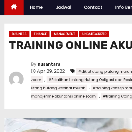
Home
Jadwal
Contact
Info Ber
BUSINESS
FINANCE
MANAGEMENT
UNCATEGORIZED
TRAINING ONLINE AK
By
nusantara
Apr 29, 2022
#diklat utang piutang murah
,
zoom
#Pelatihan tentang Hutang Obligasi dan Rest
,
Utang Piutang webinar murah
#training konsep m
,
manajemne akuntansi online zoom
#training utan