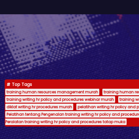
Top Tags
training human resources management murah
training human 
training writing hr policy and procedures webinar murah
training 
diklat writing hr procedures murah
pelatihan writing hr policy and 
Pelatihan tentang Pengenalan training writing hr policy and procedur
Peralatan training writing hr policy and procedures tatap muka