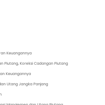
oran Keuangannya
han Piutang, Koreksi Cadangan Piutang
oran Keuangannya
 dan Utang Jangka Panjang
h
ansi Manajemen dan Utang Piutang