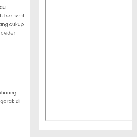
tau
h berawal
bang cukup
rovider
sharing
gerak di