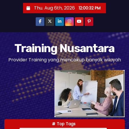
S
Thu. Aug 6th, 2026
12:00:33 PM
k
i
p
t
o
Training Nusantara
c
Provider Training yang mencakup banyak wilayah
o
n
t
e
n
t
Top Tags