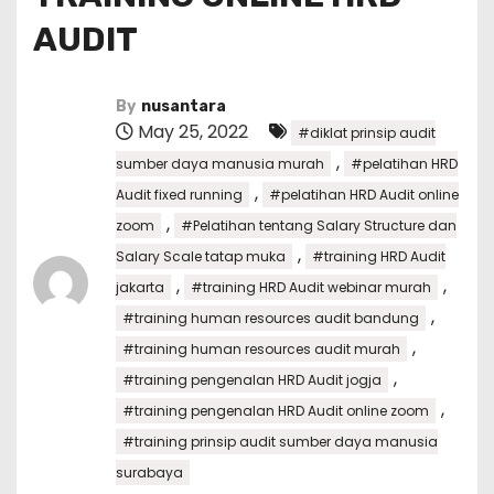
AUDIT
By
nusantara
May 25, 2022
#diklat prinsip audit
,
sumber daya manusia murah
#pelatihan HRD
,
Audit fixed running
#pelatihan HRD Audit online
,
zoom
#Pelatihan tentang Salary Structure dan
,
Salary Scale tatap muka
#training HRD Audit
,
,
jakarta
#training HRD Audit webinar murah
,
#training human resources audit bandung
,
#training human resources audit murah
,
#training pengenalan HRD Audit jogja
,
#training pengenalan HRD Audit online zoom
#training prinsip audit sumber daya manusia
surabaya