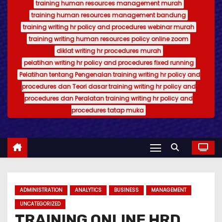
training human resources management murah
training human resources management bandung
training writing hr policy and procedures webinar murah
training writing human resources policy online zoom
diklat writing hr procedures murah
pelatihan writing hr policy and procedures fixed running
Pelatihan tentang Pengenalan training writing hr policy and
procedures dan Teori dasar training writing hr policy and
procedures dan Peralatan training writing hr policy and
procedures tatap muka
ADMINISTRATION
ANALYTICS
BUSINESS
MANAGEMENT
UNCATEGORIZED
TRAINING ONLINE HRD