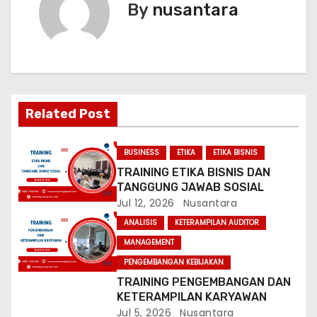
By
nusantara
t
n
a
v
Related Post
i
BUSINESS
ETIKA
ETIKA BISNIS
g
TRAINING ETIKA BISNIS DAN
TANGGUNG JAWAB SOSIAL
a
Jul 12, 2026
Nusantara
t
ANALISIS
KETERAMPILAN AUDITOR
MANAGEMENT
i
PENGEMBANGAN KEBIJAKAN
o
TRAINING PENGEMBANGAN DAN
KETERAMPILAN KARYAWAN
n
Jul 5, 2026
Nusantara