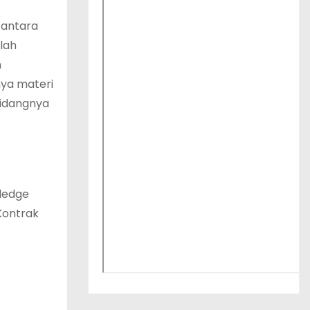
 antara
lah
m
ya materi
bidangnya
ledge
Kontrak