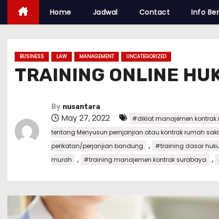
Home
Jadwal
Contact
Info Ber
BUSINESS
LAW
MANAGEMENT
UNCATEGORIZED
TRAINING ONLINE HU
By
nusantara
May 27, 2022
#diklat manajemen kontrak
tentang Menyusun pernjanjian atau kontrak rumah saki
,
perikatan/perjanjian bandung
#training dasar huk
,
,
murah
#training manajemen kontrak surabaya