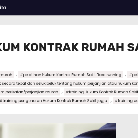
ita
KUM KONTRAK RUMAH S
,
,
 murah
#pelatihan Hukum Kontrak Rumah Sakit fixed running
#pel
t secara tepat dan seluk beluk tentang hukum perjanjian atau hukum ko
,
um perikatan/perjanjian murah
#training Hukum Kontrak Rumah Sakit
,
#training pengenalan Hukum Kontrak Rumah Sakit jogja
#training p