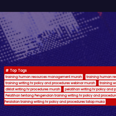
Top Tags
training human resources management murah
training human 
training writing hr policy and procedures webinar murah
training 
diklat writing hr procedures murah
pelatihan writing hr policy and 
Pelatihan tentang Pengenalan training writing hr policy and procedur
Peralatan training writing hr policy and procedures tatap muka