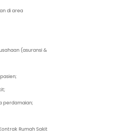
an di area
usahaan (asuransi &
pasien;
it;
a perdamaian;
Kontrak Rumah Sakit