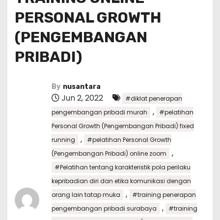
PERSONAL GROWTH
(PENGEMBANGAN
PRIBADI)
By
nusantara
Jun 2, 2022
#diklat penerapan
,
pengembangan pribadi murah
#pelatihan
Personal Growth (Pengembangan Pribadi) fixed
,
running
#pelatihan Personal Growth
,
(Pengembangan Pribadi) online zoom
#Pelatihan tentang karakteristik pola perilaku
kepribadian diri dan etika komunikasi dengan
,
orang lain tatap muka
#training penerapan
,
pengembangan pribadi surabaya
#training