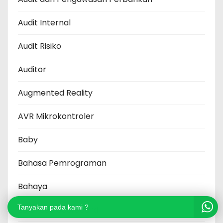
Audit Internal
Audit Risiko
Auditor
Augmented Reality
AVR Mikrokontroler
Baby
Bahasa Pemrograman
Bahaya
Tanyakan pada kami ?
Balanced Scorecard