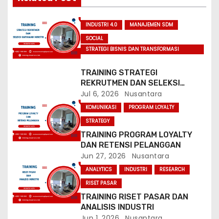
g
INDUSTRI 4.0
MANAJEMEN SDM
a
SOCIAL
STRATEGI BISNIS DAN TRANSFORMASI
t
PERBANKAN
TRAINING STRATEGI
i
REKRUTMEN DAN SELEKSI
KARYAWAN INDUSTRI
Jul 6, 2026
Nusantara
o
KOMUNIKASI
PROGRAM LOYALTY
n
STRATEGY
TRAINING PROGRAM LOYALTY
DAN RETENSI PELANGGAN
Jun 27, 2026
Nusantara
ANALYTICS
INDUSTRI
RESEARCH
RISET PASAR
TRAINING RISET PASAR DAN
ANALISIS INDUSTRI
Jun 1, 2026
Nusantara