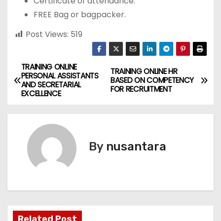
Certificate of attendance.
FREE Bag or bagpacker.
Post Views:
519
TRAINING ONLINE
P
TRAINING ONLINE HR
PERSONAL ASSISTANTS
BASED ON COMPETENCY
AND SECRETARIAL
o
FOR RECRUITMENT
EXCELLENCE
s
t
By
nusantara
n
a
v
i
Related Post