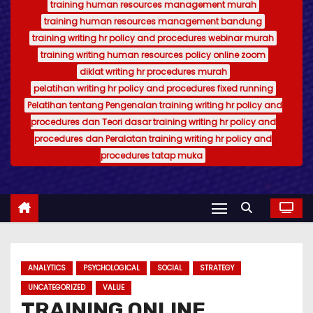
training human resources management murah
training human resources management bandung
training writing hr policy and procedures webinar murah
training writing human resources policy online zoom
diklat writing hr procedures murah
pelatihan writing hr policy and procedures fixed running
Pelatihan tentang Pengenalan training writing hr policy and
procedures dan Teori dasar training writing hr policy and
procedures dan Peralatan training writing hr policy and
procedures tatap muka
ANALYTICS
PSYCHOLOGICAL
SOCIAL
STRATEGY
UNCATEGORIZED
VALUE
TRAINING ONLINE