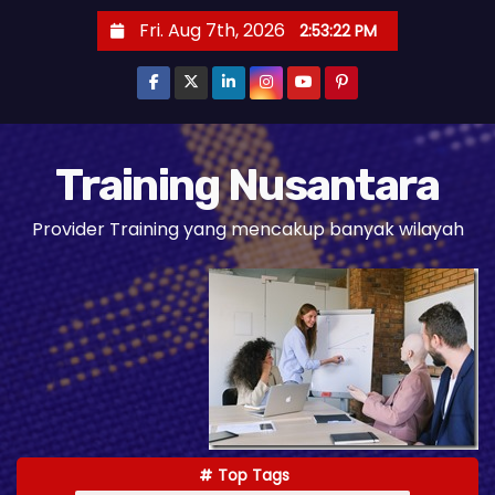
S
Fri. Aug 7th, 2026
2:53:23 PM
k
i
p
t
o
Training Nusantara
c
Provider Training yang mencakup banyak wilayah
o
n
t
e
n
t
Top Tags