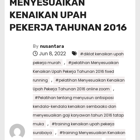
MENYESUAIKAN
KENAIKAN UPAH
PEKERJA TAHUNAN 2016
By
nusantara
Jun 8, 2022
#diklat kenaikan upah
,
pekerja murah
#pelatihan Menyesuaikan
Kenaikan Upah Pekerja Tahunan 2016 fixed
,
running
#pelatihan Menyesuaikan Kenaikan
,
Upah Pekerja Tahunan 2016 online zoom
#Pelatihan tentang menyusun antisipasi
kendala-kendala kenaikan sembaako dan
menyesuaikan gaji karyawan tahun 2016 tatap
,
muka
#training kenaikan upah pekerja
,
surabaya
#training Menyesuaikan Kenaikan