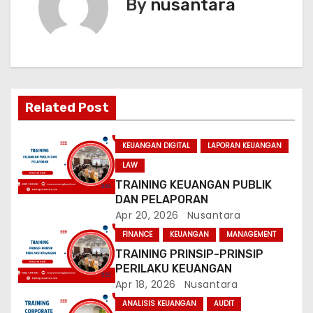
t
By
nusantara
n
a
v
Related Post
i
g
KEUANGAN DIGITAL
LAPORAN KEUANGAN
LAW
a
TRAINING KEUANGAN PUBLIK
DAN PELAPORAN
t
Apr 20, 2026
Nusantara
i
FINANCE
KEUANGAN
MANAGEMENT
TRAINING PRINSIP-PRINSIP
o
PERILAKU KEUANGAN
Apr 18, 2026
Nusantara
n
ANALISIS KEUANGAN
AUDIT