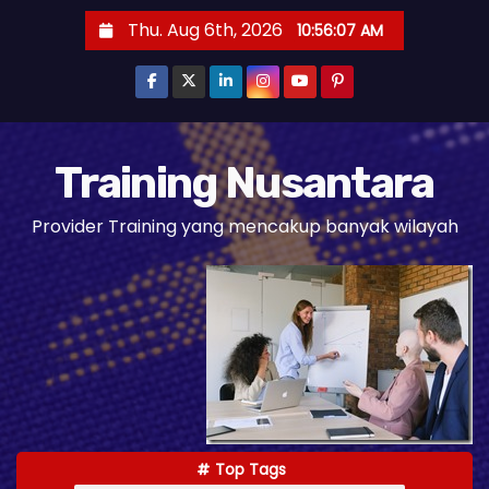
S
Thu. Aug 6th, 2026
10:56:09 AM
k
i
p
t
o
Training Nusantara
c
Provider Training yang mencakup banyak wilayah
o
n
t
e
n
t
Top Tags