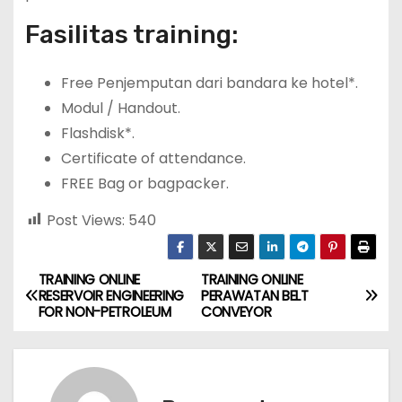
Fasilitas training:
Free Penjemputan dari bandara ke hotel*.
Modul / Handout.
Flashdisk*.
Certificate of attendance.
FREE Bag or bagpacker.
Post Views:
540
TRAINING ONLINE
TRAINING ONLINE
P
RESERVOIR ENGINEERING
PERAWATAN BELT
FOR NON-PETROLEUM
CONVEYOR
o
s