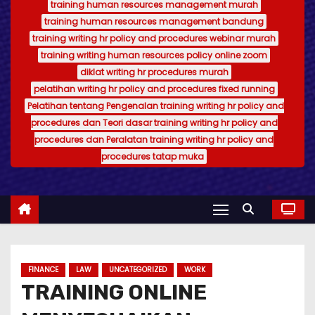
training human resources management murah
training human resources management bandung
training writing hr policy and procedures webinar murah
training writing human resources policy online zoom
diklat writing hr procedures murah
pelatihan writing hr policy and procedures fixed running
Pelatihan tentang Pengenalan training writing hr policy and
procedures dan Teori dasar training writing hr policy and
procedures dan Peralatan training writing hr policy and
procedures tatap muka
FINANCE
LAW
UNCATEGORIZED
WORK
TRAINING ONLINE