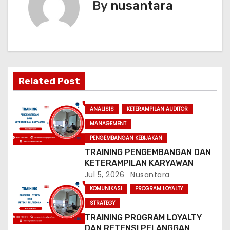
By
nusantara
t
n
a
v
Related Post
i
ANALISIS
KETERAMPILAN AUDITOR
g
MANAGEMENT
a
PENGEMBANGAN KEBIJAKAN
TRAINING PENGEMBANGAN DAN
t
KETERAMPILAN KARYAWAN
Jul 5, 2026
Nusantara
i
KOMUNIKASI
PROGRAM LOYALTY
o
STRATEGY
TRAINING PROGRAM LOYALTY
n
DAN RETENSI PELANGGAN