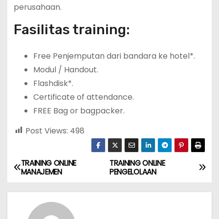
perusahaan.
Fasilitas training:
Free Penjemputan dari bandara ke hotel*.
Modul / Handout.
Flashdisk*.
Certificate of attendance.
FREE Bag or bagpacker.
Post Views:
498
TRAINING ONLINE
TRAINING ONLINE
P
MANAJEMEN
PENGELOLAAN
o
s