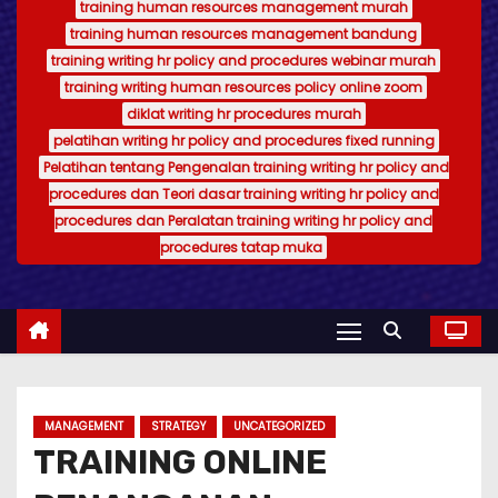
training human resources management murah
training human resources management bandung
training writing hr policy and procedures webinar murah
training writing human resources policy online zoom
diklat writing hr procedures murah
pelatihan writing hr policy and procedures fixed running
Pelatihan tentang Pengenalan training writing hr policy and
procedures dan Teori dasar training writing hr policy and
procedures dan Peralatan training writing hr policy and
procedures tatap muka
MANAGEMENT
STRATEGY
UNCATEGORIZED
TRAINING ONLINE