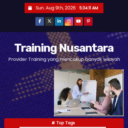
S
Sun. Aug 9th, 2026
5:34:12 AM
k
i
p
t
o
Training Nusantara
c
Provider Training yang mencakup banyak wilayah
o
n
t
e
n
t
Top Tags