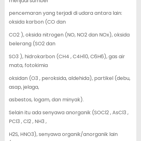
menjadi sumber
pencemaran yang terjadi di udara antara lain:
oksida karbon (CO dan
CO2 ), oksida nitrogen (NO, NO2 dan NOx), oksida
belerang (SO2 dan
SO3 ), hidrokarbon (CH4 , C4H10, C6H6), gas air
mata, fotokimia
oksidan (O3 , peroksida, aldehida), partikel (debu,
asap, jelaga,
asbestos, logam, dan minyak).
Selain itu ada senyawa anorganik (SOCl2 , AsCl3 ,
PCl3 , Cl2 , NH3 ,
H2S, HNO3), senyawa organik/anorganik lain