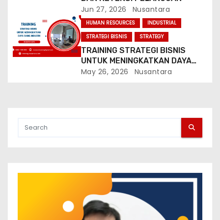
Jun 27, 2026
Nusantara
HUMAN RESOURCES
INDUSTRIAL
STRATEGI BISNIS
STRATEGY
TRAINING STRATEGI BISNIS
UNTUK MENINGKATKAN DAYA
SAING INDUSTRI
May 26, 2026
Nusantara