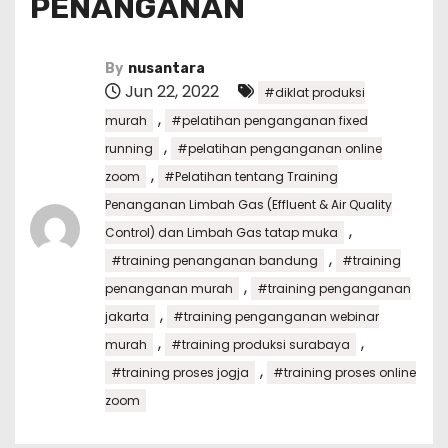
PENANGANAN
By
nusantara
Jun 22, 2022
#diklat produksi
,
murah
#pelatihan penganganan fixed
,
running
#pelatihan penganganan online
,
zoom
#Pelatihan tentang Training
Penanganan Limbah Gas (Effluent & Air Quality
,
Control) dan Limbah Gas tatap muka
,
#training penanganan bandung
#training
,
penanganan murah
#training penganganan
,
jakarta
#training penganganan webinar
,
,
murah
#training produksi surabaya
,
#training proses jogja
#training proses online
zoom