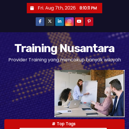
S
Fri. Aug 7th, 2026
8:10:12 PM
k
i
p
t
o
Training Nusantara
c
Provider Training yang mencakup banyak wilayah
o
n
t
e
n
t
Top Tags