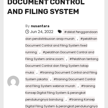
DOCUMENT CONTROL
AND FILING SYSTEM
By
nusantara
Jun 24, 2022
#diklat Penggandaan
,
dan pendistribusian arsip murah
#pelatihan
Document Control and Filing System fixed
,
running
#pelatihan Document Control and
,
Filing System online zoom
#Pelatihan tentang
Document Control dan Filing System tatap
,
muka
#training Document Control and Filing
,
System jakarta
#training Document Control
,
and Filing System webinar murah
#training
Konsep Digital Filing System & perangkat
,
pendukungnya bandung
#training Konsep
Digital Filing System & perangkat pendukungnya