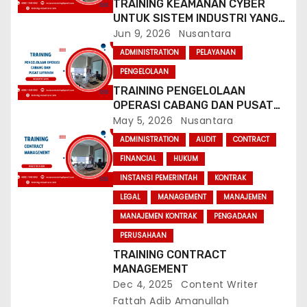
TRAINING KEAMANAN CYBER
UNTUK SISTEM INDUSTRI YANG
t
TERHUBUNG
Jun 9, 2026
Nusantara
i
ADMINISTRATION
PELAYANAN
PENGELOLAAN
o
TRAINING PENGELOLAAN
n
OPERASI CABANG DAN PUSAT
LAYANAN
May 5, 2026
Nusantara
ADMINISTRATION
AUDIT
CONTRACT
FINANCIAL
HUKUM
INSTANSI PEMERINTAH
KONTRAK
LEGAL
MANAGEMENT
MANAJEMEN
MANAJEMEN KONTRAK
PENGADAAN
PERUSAHAAN
TRAINING CONTRACT
MANAGEMENT
Dec 4, 2025
Content Writer
Fattah Adib Amanullah