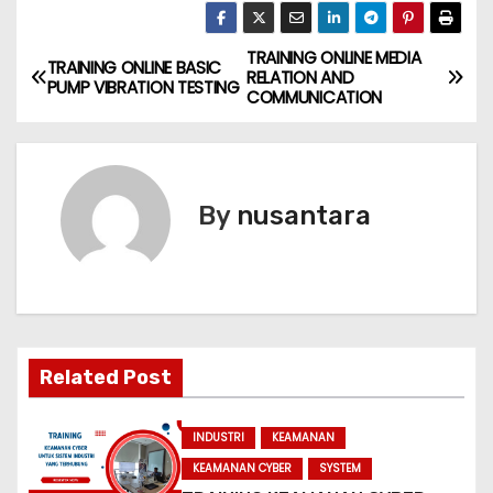
TRAINING ONLINE MEDIA
P
TRAINING ONLINE BASIC
RELATION AND
PUMP VIBRATION TESTING
COMMUNICATION
o
s
t
By
nusantara
n
a
v
Related Post
i
g
INDUSTRI
KEAMANAN
KEAMANAN CYBER
SYSTEM
a