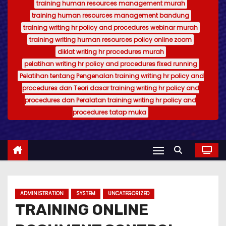
training human resources management murah
training human resources management bandung
training writing hr policy and procedures webinar murah
training writing human resources policy online zoom
diklat writing hr procedures murah
pelatihan writing hr policy and procedures fixed running
Pelatihan tentang Pengenalan training writing hr policy and
procedures dan Teori dasar training writing hr policy and
procedures dan Peralatan training writing hr policy and
procedures tatap muka
ADMINISTRATION
SYSTEM
UNCATEGORIZED
TRAINING ONLINE