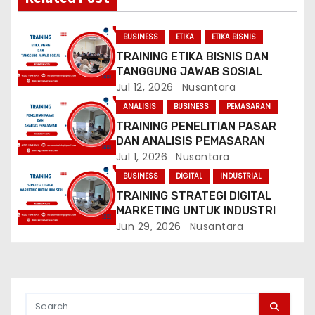
i
g
BUSINESS
ETIKA
ETIKA BISNIS
TRAINING ETIKA BISNIS DAN
a
TANGGUNG JAWAB SOSIAL
Jul 12, 2026
Nusantara
t
ANALISIS
BUSINESS
PEMASARAN
i
TRAINING PENELITIAN PASAR
DAN ANALISIS PEMASARAN
o
Jul 1, 2026
Nusantara
BUSINESS
DIGITAL
INDUSTRIAL
n
TRAINING STRATEGI DIGITAL
MARKETING UNTUK INDUSTRI
Jun 29, 2026
Nusantara