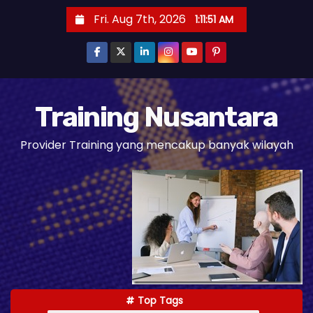
S
Fri. Aug 7th, 2026
1:11:52 AM
k
i
p
t
o
Training Nusantara
c
Provider Training yang mencakup banyak wilayah
o
n
t
e
n
t
Top Tags