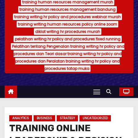
training human resources management murah
training human resources management bandung
training writing hr policy and procedures webinar murah
training writing human resources policy online zoom
diklat writing hr procedures murah
pelatihan writing hr policy and procedures fixed running
Pelatihan tentang Pengenalan training writing hr policy and
procedures dan Teori dasar training writing hr policy and
procedures dan Peralatan training writing hr policy and
procedures tatap muka
ANALYTICS
BUSINESS
STRATEGY
UNCATEGORIZED
TRAINING ONLINE