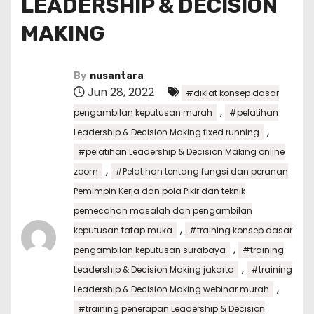
LEADERSHIP & DECISION
MAKING
By
nusantara
Jun 28, 2022
#diklat konsep dasar
,
pengambilan keputusan murah
#pelatihan
,
Leadership & Decision Making fixed running
#pelatihan Leadership & Decision Making online
,
zoom
#Pelatihan tentang fungsi dan peranan
Pemimpin Kerja dan pola Pikir dan teknik
pemecahan masalah dan pengambilan
,
keputusan tatap muka
#training konsep dasar
,
pengambilan keputusan surabaya
#training
,
Leadership & Decision Making jakarta
#training
,
Leadership & Decision Making webinar murah
#training penerapan Leadership & Decision