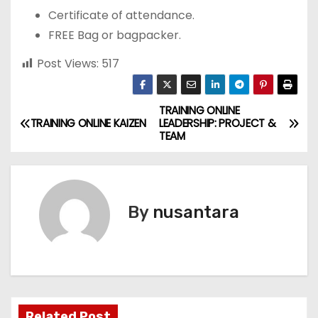
Certificate of attendance.
FREE Bag or bagpacker.
Post Views:
517
TRAINING ONLINE
P
TRAINING ONLINE KAIZEN
LEADERSHIP: PROJECT &
TEAM
o
s
t
By
nusantara
n
a
v
Related Post