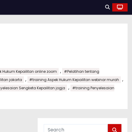
,
k Hukum Kepailitan online zoom
#Pelatihan tentang
,
,
itan jakarta
#training Aspek Hukum Kepailitan webinar murah
,
nyelesaian Sengketa Kepailitan jogja
#training Penyelesaian