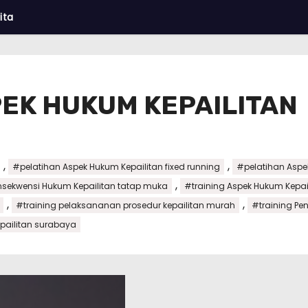
ita
PEK HUKUM KEPAILITAN
,
,
#pelatihan Aspek Hukum Kepailitan fixed running
#pelatihan Aspe
,
nsekwensi Hukum Kepailitan tatap muka
#training Aspek Hukum Kepail
,
,
#training pelaksananan prosedur kepailitan murah
#training Pe
epailitan surabaya