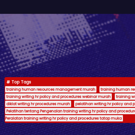
Top Tags
training human resources management murah
training human 
training writing hr policy and procedures webinar murah
training 
diklat writing hr procedures murah
pelatihan writing hr policy and 
Pelatihan tentang Pengenalan training writing hr policy and procedur
Peralatan training writing hr policy and procedures tatap muka