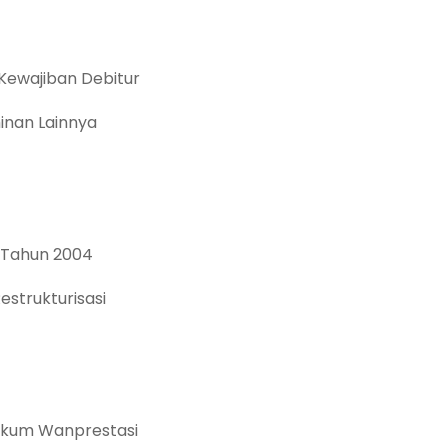
Kewajiban Debitur
nan Lainnya
 Tahun 2004
strukturisasi
Hukum Wanprestasi