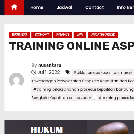
Home
Jadwal
Contact
Info Ber
BUSINESS
ECONOMY
FINANCE
LAW
UNCATEGORIZED
TRAINING ONLINE AS
By
nusantara
Jul 1, 2022
#diklat proses kepailitan murah
Kewenangan Penyelesaian Sengketa Kepailitan dan Ko
#training pelaksananan prosedur kepailitan bandung
,
Sengketa Kepailitan online zoom
#training proses k