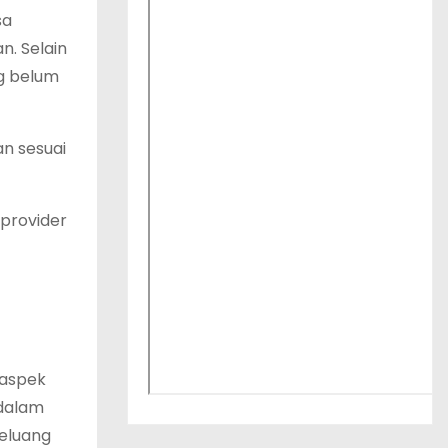
sa
. Selain
ng belum
n sesuai
 provider
 aspek
 dalam
eluang