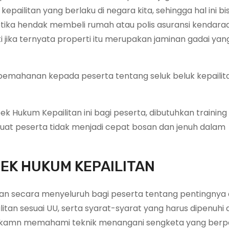
pailitan yang berlaku di negara kita, sehingga hal ini bi
ka hendak membeli rumah atau polis asuransi kendaraan
ti jika ternyata properti itu merupakan jaminan gadai ya
emahanan kepada peserta tentang seluk beluk kepailita
Hukum Kepailitan ini bagi peserta, dibutuhkan training
at peserta tidak menjadi cepat bosan dan jenuh dalam
EK HUKUM KEPAILITAN
an secara menyeluruh bagi peserta tentang pentingnya
an sesuai UU, serta syarat-syarat yang harus dipenuhi
rapkamn memahami teknik menangani sengketa yang berp