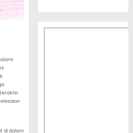
galami
mi
ak
ga
terakhir
elesaian
t di dalam