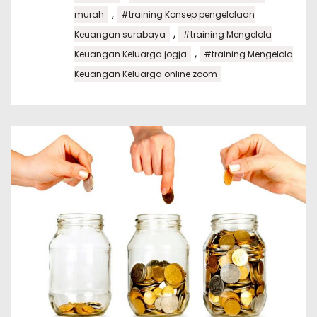
,
murah
#training Konsep pengelolaan
,
Keuangan surabaya
#training Mengelola
,
Keuangan Keluarga jogja
#training Mengelola
Keuangan Keluarga online zoom