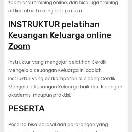
zoom atau training online, dan bisa juga training
offline atau training tatap muka.
INSTRUKTUR
pelatihan
Keuangan Keluarga online
Zoom
Instruktur yang mengajar pelatihan Cerdik
Mengelola Keuangan Keluarga ini adalah
instruktur yang berkompeten di bidang Cerdik
Mengelola Keuangan Keluarga baik dari kalangan
akademisi maupun praktisi.
PESERTA
Peserta bisa berasal dari perorangan yang