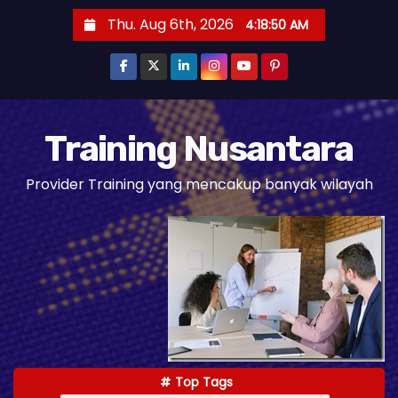
S
Thu. Aug 6th, 2026
4:18:51 AM
k
i
p
t
o
Training Nusantara
c
Provider Training yang mencakup banyak wilayah
o
n
t
e
n
t
Top Tags