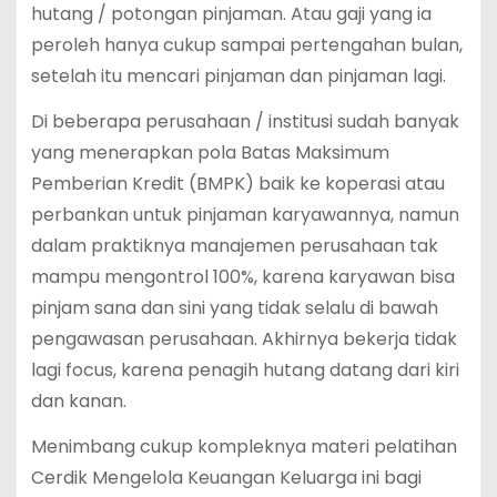
hutang / potongan pinjaman. Atau gaji yang ia
peroleh hanya cukup sampai pertengahan bulan,
setelah itu mencari pinjaman dan pinjaman lagi.
Di beberapa perusahaan / institusi sudah banyak
yang menerapkan pola Batas Maksimum
Pemberian Kredit (BMPK) baik ke koperasi atau
perbankan untuk pinjaman karyawannya, namun
dalam praktiknya manajemen perusahaan tak
mampu mengontrol 100%, karena karyawan bisa
pinjam sana dan sini yang tidak selalu di bawah
pengawasan perusahaan. Akhirnya bekerja tidak
lagi focus, karena penagih hutang datang dari kiri
dan kanan.
Menimbang cukup kompleknya materi pelatihan
Cerdik Mengelola Keuangan Keluarga ini bagi