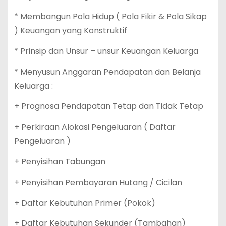
* Membangun Pola Hidup ( Pola Fikir & Pola Sikap
) Keuangan yang Konstruktif
* Prinsip dan Unsur – unsur Keuangan Keluarga
* Menyusun Anggaran Pendapatan dan Belanja
Keluarga :
+ Prognosa Pendapatan Tetap dan Tidak Tetap
+ Perkiraan Alokasi Pengeluaran ( Daftar
Pengeluaran )
+ Penyisihan Tabungan
+ Penyisihan Pembayaran Hutang / Cicilan
+ Daftar Kebutuhan Primer (Pokok)
+ Daftar Kebutuhan Sekunder (Tambahan)