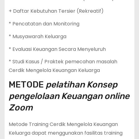
+ Daftar Kebutuhan Tersier (Rekreatif)
* Pencatatan dan Monitoring
* Musyawarah Keluarga
* Evaluasi Keuangan Secara Menyeluruh
* Studi Kasus / Praktek pemecahan masalah
Cerdik Mengelola Keuangan Keluarga
METODE
pelatihan Konsep
pengelolaan Keuangan online
Zoom
Metode Training Cerdik Mengelola Keuangan
Keluarga dapat menggunakan fasilitas training