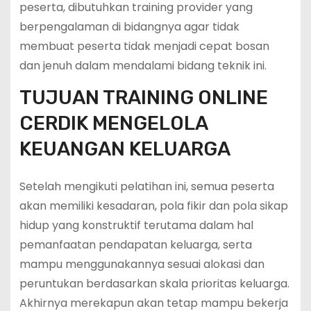
peserta, dibutuhkan training provider yang
berpengalaman di bidangnya agar tidak
membuat peserta tidak menjadi cepat bosan
dan jenuh dalam mendalami bidang teknik ini.
TUJUAN TRAINING ONLINE
CERDIK MENGELOLA
KEUANGAN KELUARGA
Setelah mengikuti pelatihan ini, semua peserta
akan memiliki kesadaran, pola fikir dan pola sikap
hidup yang konstruktif terutama dalam hal
pemanfaatan pendapatan keluarga, serta
mampu menggunakannya sesuai alokasi dan
peruntukan berdasarkan skala prioritas keluarga.
Akhirnya merekapun akan tetap mampu bekerja