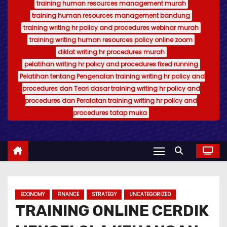
training human resources management murah
training human resources management bandung
training writing hr policy and procedures webinar murah
training writing human resources policy online zoom
diklat writing hr procedures murah
pelatihan writing hr policy and procedures fixed running
Pelatihan tentang Pengenalan training writing hr policy and
procedures dan Teori dasar training writing hr policy and
procedures dan Peralatan training writing hr policy and
procedures tatap muka
ECONOMY
FINANCE
STRATEGY
UNCATEGORIZED
TRAINING ONLINE CERDIK