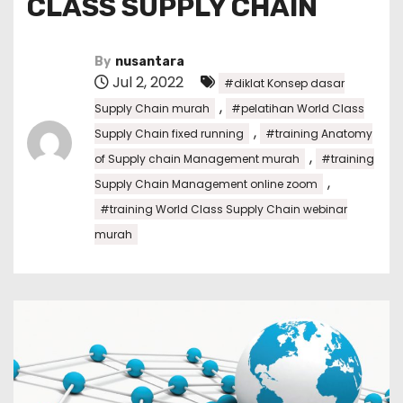
CLASS SUPPLY CHAIN
By
nusantara
Jul 2, 2022
#diklat Konsep dasar
,
Supply Chain murah
#pelatihan World Class
,
Supply Chain fixed running
#training Anatomy
,
of Supply chain Management murah
#training
,
Supply Chain Management online zoom
#training World Class Supply Chain webinar
murah