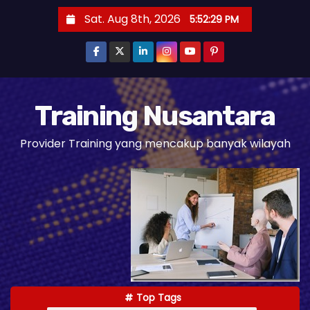
S
Sat. Aug 8th, 2026
5:52:30 PM
k
i
p
t
o
Training Nusantara
c
Provider Training yang mencakup banyak wilayah
o
n
t
e
n
t
Top Tags