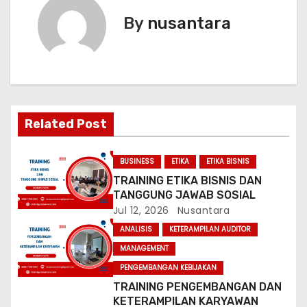
s
By
nusantara
t
n
a
v
Related Post
i
BUSINESS
ETIKA
ETIKA BISNIS
g
TRAINING ETIKA BISNIS DAN
TANGGUNG JAWAB SOSIAL
a
Jul 12, 2026
Nusantara
t
ANALISIS
KETERAMPILAN AUDITOR
MANAGEMENT
i
PENGEMBANGAN KEBIJAKAN
o
TRAINING PENGEMBANGAN DAN
KETERAMPILAN KARYAWAN