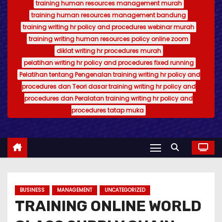
training human resources management murah
training human resources management bandung
training writing hr policy and procedures webinar murah
training writing human resources policy online zoom
diklat writing hr procedures murah
pelatihan writing hr policy and procedures fixed running
Pelatihan tentang Pengenalan training writing hr policy and
procedures dan Teori dasar training writing hr policy and
procedures dan Peralatan training writing hr policy and
procedures tatap muka
BUSINESS
MANAGEMENT
UNCATEGORIZED
TRAINING ONLINE WORLD