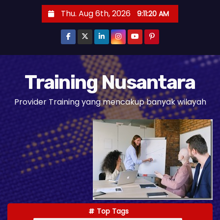
S
Thu. Aug 6th, 2026
9:11:21 AM
k
i
p
t
o
Training Nusantara
c
Provider Training yang mencakup banyak wilayah
o
n
t
e
n
t
Top Tags