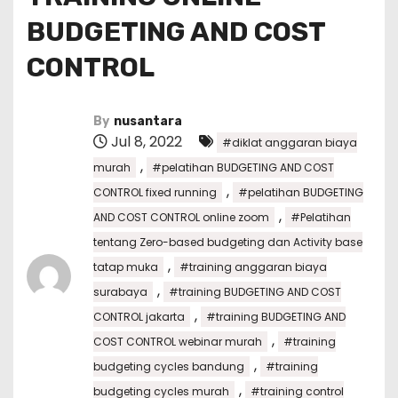
BUDGETING AND COST
CONTROL
By
nusantara
Jul 8, 2022
#diklat anggaran biaya
,
murah
#pelatihan BUDGETING AND COST
,
CONTROL fixed running
#pelatihan BUDGETING
,
AND COST CONTROL online zoom
#Pelatihan
tentang Zero-based budgeting dan Activity base
,
tatap muka
#training anggaran biaya
,
surabaya
#training BUDGETING AND COST
,
CONTROL jakarta
#training BUDGETING AND
,
COST CONTROL webinar murah
#training
,
budgeting cycles bandung
#training
,
budgeting cycles murah
#training control