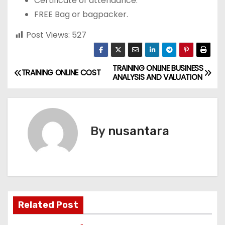
Certificate of attendance.
FREE Bag or bagpacker.
Post Views:
527
TRAINING ONLINE BUSINESS
P
TRAINING ONLINE COST
ANALYSIS AND VALUATION
o
s
By
nusantara
t
n
a
v
Related Post
i