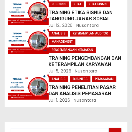
BUSINESS
ETIKA
ETIKA BISNIS
g
TRAINING ETIKA BISNIS DAN
TANGGUNG JAWAB SOSIAL
a
Jul 12, 2026
Nusantara
t
ANALISIS
KETERAMPILAN AUDITOR
MANAGEMENT
i
PENGEMBANGAN KEBIJAKAN
o
TRAINING PENGEMBANGAN DAN
KETERAMPILAN KARYAWAN
n
Jul 5, 2026
Nusantara
ANALISIS
BUSINESS
PEMASARAN
TRAINING PENELITIAN PASAR
DAN ANALISIS PEMASARAN
Jul 1, 2026
Nusantara