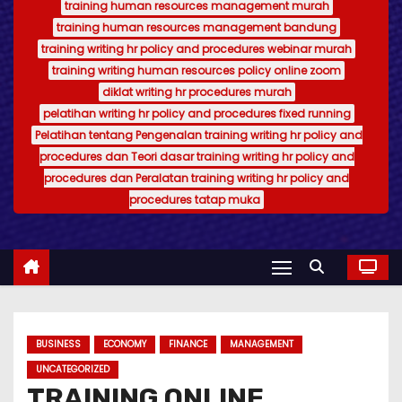
training human resources management murah
training human resources management bandung
training writing hr policy and procedures webinar murah
training writing human resources policy online zoom
diklat writing hr procedures murah
pelatihan writing hr policy and procedures fixed running
Pelatihan tentang Pengenalan training writing hr policy and
procedures dan Teori dasar training writing hr policy and
procedures dan Peralatan training writing hr policy and
procedures tatap muka
BUSINESS
ECONOMY
FINANCE
MANAGEMENT
UNCATEGORIZED
TRAINING ONLINE