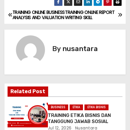
TRAINING ONLINE BUSINESS
TRAINING ONLINE REPORT
P
ANALYSIS AND VALUATION
WRITING SKILL
o
s
By
nusantara
t
n
a
v
Related Post
i
BUSINESS
ETIKA
ETIKA BISNIS
g
TRAINING ETIKA BISNIS DAN
TANGGUNG JAWAB SOSIAL
a
Jul 12, 2026
Nusantara