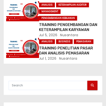
t
ANALISIS
KETERAMPILAN AUDITOR
MANAGEMENT
i
PENGEMBANGAN KEBIJAKAN
o
TRAINING PENGEMBANGAN DAN
KETERAMPILAN KARYAWAN
n
Jul 5, 2026
Nusantara
ANALISIS
BUSINESS
PEMASARAN
TRAINING PENELITIAN PASAR
DAN ANALISIS PEMASARAN
Jul 1, 2026
Nusantara