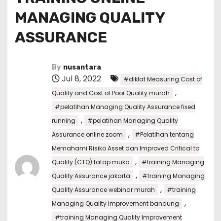
MANAGING QUALITY
ASSURANCE
By
nusantara
Jul 8, 2022
#diklat Measuring Cost of
,
Quality and Cost of Poor Quality murah
#pelatihan Managing Quality Assurance fixed
,
running
#pelatihan Managing Quality
,
Assurance online zoom
#Pelatihan tentang
Memahami Risiko Asset dan Improved Critical to
,
Quality (CTQ) tatap muka
#training Managing
,
Quality Assurance jakarta
#training Managing
,
Quality Assurance webinar murah
#training
,
Managing Quality Improvement bandung
#training Managing Quality Improvement