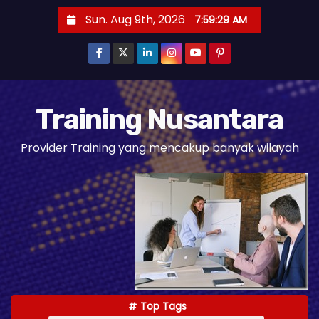
S
Sun. Aug 9th, 2026
7:59:30 AM
k
i
p
t
o
Training Nusantara
c
Provider Training yang mencakup banyak wilayah
o
n
t
e
n
t
Top Tags