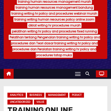
training human resources management murah
training human resources management bandung
training writing hr policy and procedures webinar murah
training writing human resources policy online zoom
diklat writing hr procedures murah
pelatihan writing hr policy and procedures fixed running
Pelatihan tentang Pengenalan training writing hr policy and
procedures dan Teori dasar training writing hr policy and
procedures dan Peralatan training writing hr policy and
procedures tatap muka
ANALYTICS
BUSINESS
MANAGEMENT
PODUCT
UNCATEGORIZED
VALUE
TRAINING ONLINE