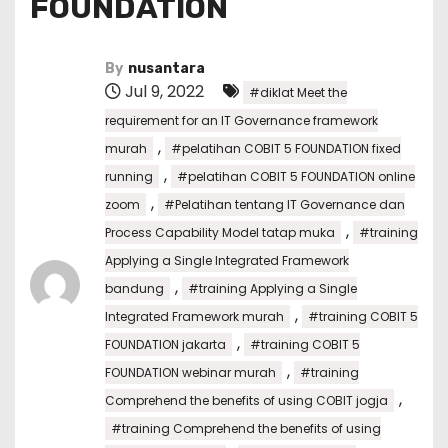
FOUNDATION
By
nusantara
Jul 9, 2022
#diklat Meet the
requirement for an IT Governance framework
,
murah
#pelatihan COBIT 5 FOUNDATION fixed
,
running
#pelatihan COBIT 5 FOUNDATION online
,
zoom
#Pelatihan tentang IT Governance dan
,
Process Capability Model tatap muka
#training
Applying a Single Integrated Framework
,
bandung
#training Applying a Single
,
Integrated Framework murah
#training COBIT 5
,
FOUNDATION jakarta
#training COBIT 5
,
FOUNDATION webinar murah
#training
,
Comprehend the benefits of using COBIT jogja
#training Comprehend the benefits of using