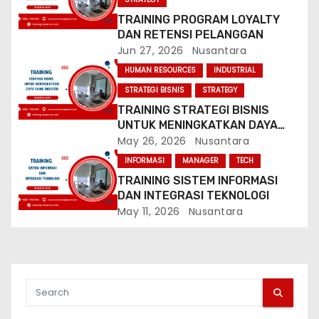
a
TRAINING PROGRAM LOYALTY
DAN RETENSI PELANGGAN
t
Jun 27, 2026
Nusantara
HUMAN RESOURCES
INDUSTRIAL
i
STRATEGI BISNIS
STRATEGY
o
TRAINING STRATEGI BISNIS
UNTUK MENINGKATKAN DAYA
n
SAING INDUSTRI
May 26, 2026
Nusantara
INFORMASI
MANAGER
TECH
TRAINING SISTEM INFORMASI
DAN INTEGRASI TEKNOLOGI
May 11, 2026
Nusantara