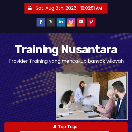
S
Sat. Aug 8th, 2026
10:02:52 AM
k
i
p
t
o
Training Nusantara
c
Provider Training yang mencakup banyak wilayah
o
n
t
e
n
t
Top Tags