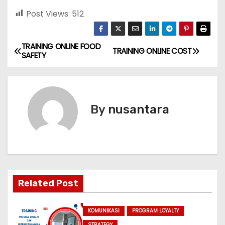
Post Views:
512
TRAINING ONLINE FOOD
P
TRAINING ONLINE COST
SAFETY
o
s
By
nusantara
t
n
a
v
Related Post
i
KOMUNIKASI
PROGRAM LOYALTY
g
STRATEGY