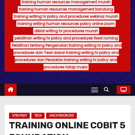
training human resources management murah
training human resources management bandung
training writing hr policy and procedures webinar murah
training writing human resources policy online zoom
diklat writing hr procedures murah
pelatihan writing hr policy and procedures fixed running
Pelatihan tentang Pengenalan training writing hr policy and
procedures dan Teori dasar training writing hr policy and
procedures dan Peralatan training writing hr policy and
procedures tatap muka
STRATEGY
TECH
UNCATEGORIZED
TRAINING ONLINE COBIT 5