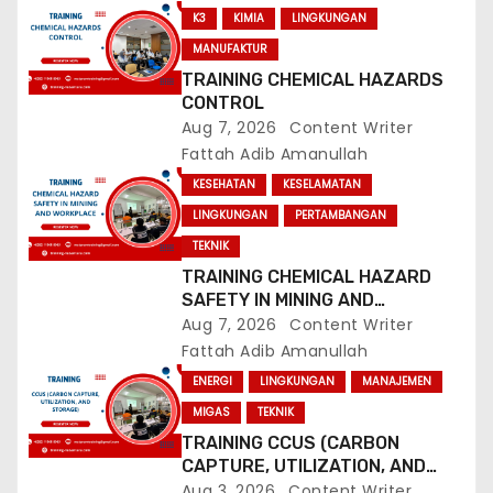
K3
KIMIA
LINGKUNGAN
g
MANUFAKTUR
a
TRAINING CHEMICAL HAZARDS
CONTROL
t
Aug 7, 2026
Content Writer
Fattah Adib Amanullah
i
KESEHATAN
KESELAMATAN
o
LINGKUNGAN
PERTAMBANGAN
TEKNIK
n
TRAINING CHEMICAL HAZARD
SAFETY IN MINING AND
WORKPLACE
Aug 7, 2026
Content Writer
Fattah Adib Amanullah
ENERGI
LINGKUNGAN
MANAJEMEN
MIGAS
TEKNIK
TRAINING CCUS (CARBON
CAPTURE, UTILIZATION, AND
STORAGE)
Aug 3, 2026
Content Writer