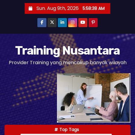
S
Sun. Aug 9th, 2026
5:58:39 AM
k
i
p
t
o
Training Nusantara
c
Provider Training yang mencakup banyak wilayah
o
n
t
e
n
t
Top Tags