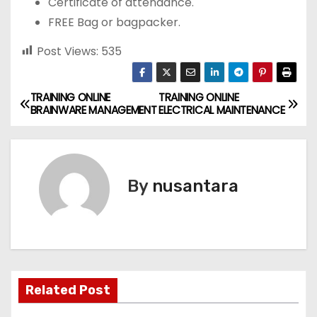
Certificate of attendance.
FREE Bag or bagpacker.
Post Views:
535
TRAINING ONLINE
TRAINING ONLINE
P
BRAINWARE MANAGEMENT
ELECTRICAL MAINTENANCE
o
s
By
nusantara
t
n
a
v
Related Post
i