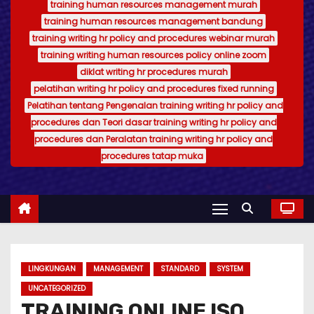
training human resources management murah
training human resources management bandung
training writing hr policy and procedures webinar murah
training writing human resources policy online zoom
diklat writing hr procedures murah
pelatihan writing hr policy and procedures fixed running
Pelatihan tentang Pengenalan training writing hr policy and
procedures dan Teori dasar training writing hr policy and
procedures dan Peralatan training writing hr policy and
procedures tatap muka
LINGKUNGAN
MANAGEMENT
STANDARD
SYSTEM
UNCATEGORIZED
TRAINING ONLINE ISO