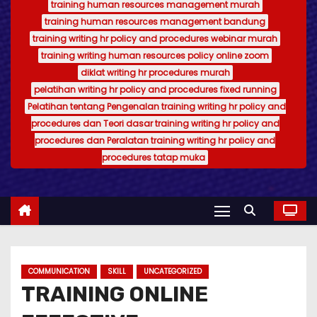
training human resources management murah
training human resources management bandung
training writing hr policy and procedures webinar murah
training writing human resources policy online zoom
diklat writing hr procedures murah
pelatihan writing hr policy and procedures fixed running
Pelatihan tentang Pengenalan training writing hr policy and
procedures dan Teori dasar training writing hr policy and
procedures dan Peralatan training writing hr policy and
procedures tatap muka
COMMUNICATION
SKILL
UNCATEGORIZED
TRAINING ONLINE