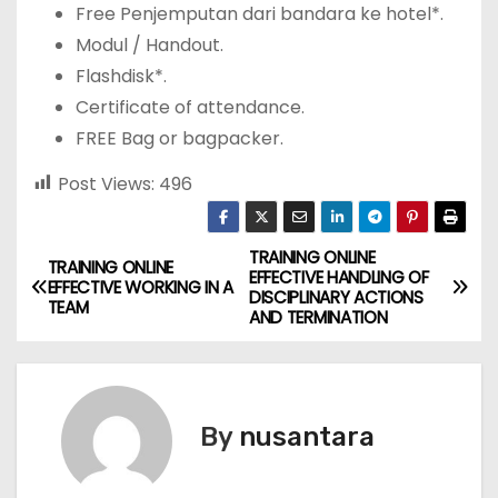
Free Penjemputan dari bandara ke hotel*.
Modul / Handout.
Flashdisk*.
Certificate of attendance.
FREE Bag or bagpacker.
Post Views:
496
TRAINING ONLINE
P
TRAINING ONLINE
EFFECTIVE HANDLING OF
EFFECTIVE WORKING IN A
DISCIPLINARY ACTIONS
o
TEAM
AND TERMINATION
s
t
By
nusantara
n