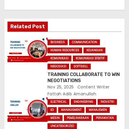
a
v
i
Related Post
g
BUSINESS
COMMUNICATION
a
HUMAN RESOURCES
KEUANGAN
KOMUNIKASI
KOMUNIKASI EFEKTIF
t
NEGOSIASI
SOFTSKILL
i
TRAINING COLLABORATE TO WIN
NEGOTIATIONS
o
Nov 25, 2025
Content Writer
Fattah Adib Amanullah
n
ELECTRICAL
ENGINEERING
INDUSTRI
K3
MANAGEMENT
MANAJEMEN
MESIN
PEMELIHARAAN
PERAWATAN
UNCATEGORIZED