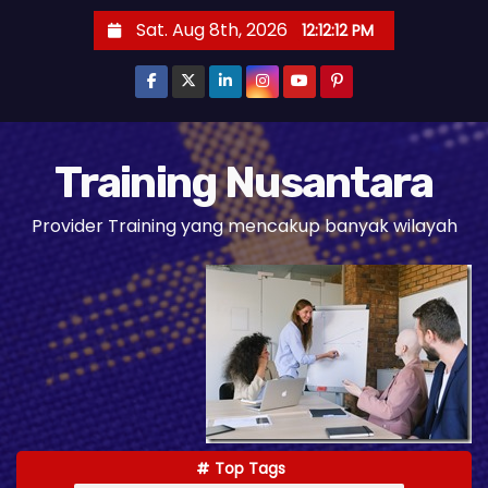
S
Sat. Aug 8th, 2026
12:12:13 PM
k
i
p
t
o
Training Nusantara
c
Provider Training yang mencakup banyak wilayah
o
n
t
e
n
t
Top Tags