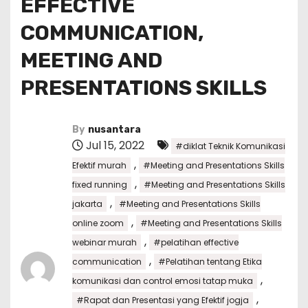
EFFECTIVE
COMMUNICATION,
MEETING AND
PRESENTATIONS SKILLS
By
nusantara
Jul 15, 2022
#diklat Teknik Komunikasi
,
Efektif murah
#Meeting and Presentations Skills
,
fixed running
#Meeting and Presentations Skills
,
jakarta
#Meeting and Presentations Skills
,
online zoom
#Meeting and Presentations Skills
,
webinar murah
#pelatihan effective
,
communication
#Pelatihan tentang Etika
,
komunikasi dan control emosi tatap muka
,
#Rapat dan Presentasi yang Efektif jogja