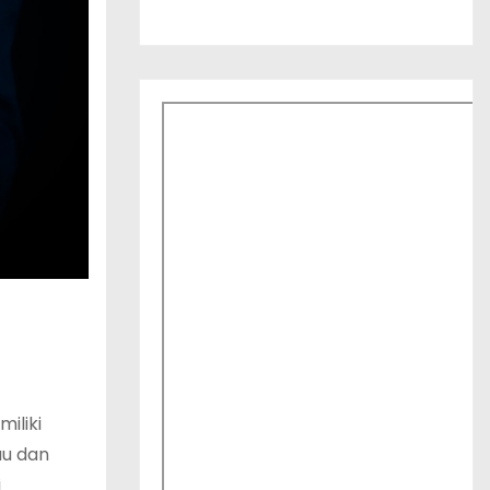
iliki
au dan
i