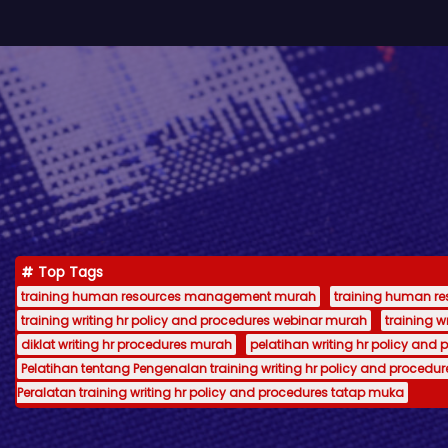
Top Tags
training human resources management murah
training human 
training writing hr policy and procedures webinar murah
training 
diklat writing hr procedures murah
pelatihan writing hr policy and 
Pelatihan tentang Pengenalan training writing hr policy and procedur
Peralatan training writing hr policy and procedures tatap muka