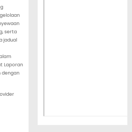
ng
ngelolaan
enyewaan
, serta
 jadual
dalam
ut Laporan
n dengan
ovider