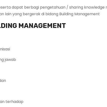
eserta dapat berbagi pengetahuan / sharing knowledge
n lain yang bergerak di bidang Building Management
ILDING MANAGEMENT
nisasi
ung jawab
 dan
wan terhadap