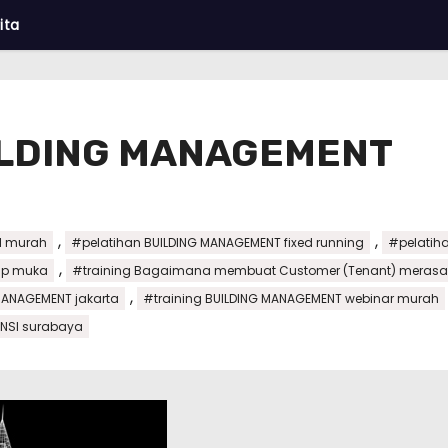
ita
ILDING MANAGEMENT
,
,
I murah
#pelatihan BUILDING MANAGEMENT fixed running
#pelatih
,
ap muka
#training Bagaimana membuat Customer (Tenant) mera
,
MANAGEMENT jakarta
#training BUILDING MANAGEMENT webinar murah
ENSI surabaya