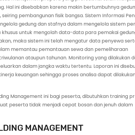
ang. Hal ini disebabkan karena makin bertumbuhnya gedu
 seiring pembangunan fisik bangsa. Sistem Informasi Pe
gelola gedung dan stafnya dalam mengelola sistem p
ra khusus untuk mengolah data-data para pemakai gedung
kan, maka sistem ini telah mengatur data penyewa serta
lam memantau pemantauan sewa dan pemeliharaan
triwulanan ataupun tahunan. Monitoring yang dilakukan 
eluarkan dalam jangka waktu tertentu. Laporan ini diseb
inerja keuangan sehingga proses analisa dapat dilakuka
ng Management ini bagi peserta, dibutuhkan training pr
at peserta tidak menjadi cepat bosan dan jenuh dalam
ILDING MANAGEMENT