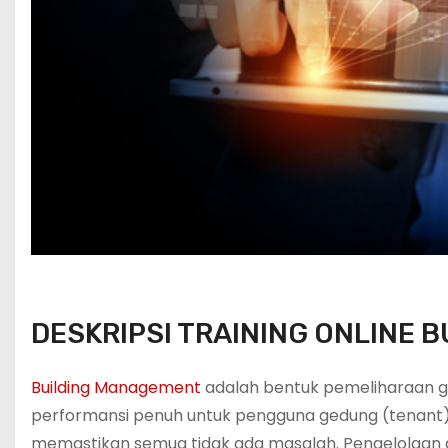
DESKRIPSI TRAINING ONLINE 
Building Management
adalah bentuk pemeliharaan g
performansi penuh untuk pengguna gedung (tenant).
memastikan semua tidak ada masalah. Pengelolaan a