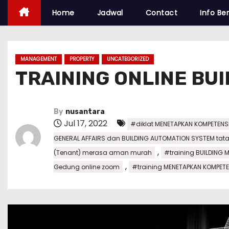
Home
Jadwal
Contact
Info Ber
MANAGEMENT
PROPERTY
UNCATEGORIZED
TRAINING ONLINE BU
By
nusantara
Jul 17, 2022
#diklat MENETAPKAN KOMPETENS
GENERAL AFFAIRS dan BUILDING AUTOMATION SYSTEM tat
,
(Tenant) merasa aman murah
#training BUILDING 
,
Gedung online zoom
#training MENETAPKAN KOMPET