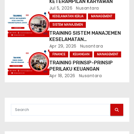
i
KETERAMPILAN KARYAWAN
Jul 5, 2026
Nusantara
o
KESELAMATAN KERJA
MANAGEMENT
SISTEM MANAJEMEN
n
TRAINING SISTEM MANAJEMEN
KESELAMATAN
PERKERETAAPIAN (SMKP)
Apr 29, 2026
Nusantara
FINANCE
KEUANGAN
MANAGEMENT
TRAINING PRINSIP-PRINSIP
PERILAKU KEUANGAN
Apr 18, 2026
Nusantara