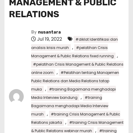
MANAGEMENT & PUBLIC
RELATIONS
By
nusantara
Jul 19, 2022
#diklat Identifikasi dan
,
analisis krisis murah
#pelatihan Crisis
,
Management & Public Relations fixed running
#pelatihan Crisis Management & Public Relations
,
online zoom
#Pelatihan tentang Manajemen
Public Relations dan Media Relations tatap
,
muka
#training Bagaimana menghadapi
,
Media Interview bandung
#training
Bagaimana menghadapi Media Interview
,
murah
#training Crisis Management & Public
,
Relations jakarta
#training Crisis Management
,
& Public Relations webinar murah
#training