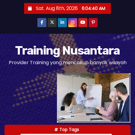
S
Sat. Aug 8th, 2026
6:04:41 AM
k
i
p
t
o
Training Nusantara
c
Provider Training yang mencakup banyak wilayah
o
n
t
e
n
t
Top Tags