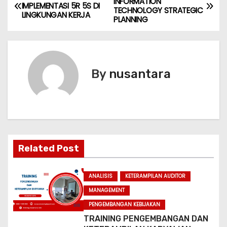
INFORMATION
IMPLEMENTASI 5R 5S DI
TECHNOLOGY STRATEGIC
o
LINGKUNGAN KERJA
PLANNING
s
t
By
nusantara
n
a
v
i
Related Post
g
ANALISIS
KETERAMPILAN AUDITOR
a
MANAGEMENT
PENGEMBANGAN KEBIJAKAN
t
TRAINING PENGEMBANGAN DAN