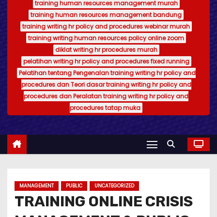
training human resources management murah
training human resources management bandung
training writing hr policy and procedures webinar murah
training writing human resources policy online zoom
diklat writing hr procedures murah
pelatihan writing hr policy and procedures fixed running
Pelatihan tentang Pengenalan training writing hr policy and
procedures dan Teori dasar training writing hr policy and
procedures dan Peralatan training writing hr policy and
procedures tatap muka
MANAGEMENT
PUBLIC
UNCATEGORIZED
TRAINING ONLINE CRISIS