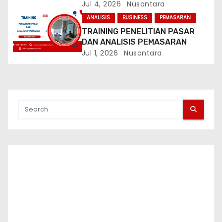
n
INDUSTRI
Jul 4, 2026
Nusantara
ANALISIS
BUSINESS
PEMASARAN
TRAINING PENELITIAN PASAR
DAN ANALISIS PEMASARAN
Jul 1, 2026
Nusantara