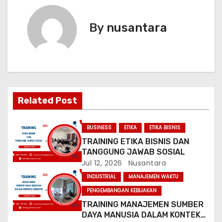
t
By
nusantara
n
a
v
i
Related Post
g
BUSINESS
ETIKA
ETIKA BISNIS
a
TRAINING ETIKA BISNIS DAN
TANGGUNG JAWAB SOSIAL
t
Jul 12, 2026
Nusantara
INDUSTRIAL
MANAJEMEN WAKTU
i
PENGEMBANGAN KEBIJAKAN
o
TRAINING MANAJEMEN SUMBER
DAYA MANUSIA DALAM KONTEKS