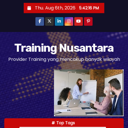
S
Thu. Aug 6th, 2026
5:42:18 PM
k
i
p
t
o
Training Nusantara
c
Provider Training yang mencakup banyak wilayah
o
n
t
e
n
t
Top Tags