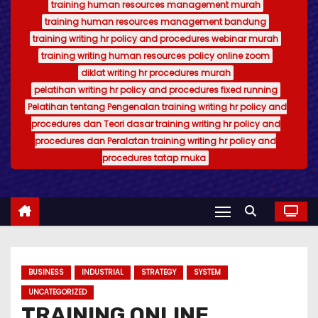
training human resources management murah
training human resources management bandung
training writing hr policy and procedures webinar murah
training writing human resources policy online zoom
diklat writing hr procedures murah
pelatihan writing hr policy and procedures fixed running
Pelatihan tentang Pengenalan training writing hr policy and
procedures dan Teori dasar training writing hr policy and
procedures dan Peralatan training writing hr policy and
procedures tatap muka
BUSINESS
INDUSTRIAL
STRATEGY
SYSTEM
UNCATEGORIZED
TRAINING ONLINE