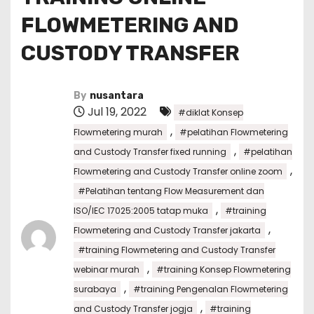
FLOWMETERING AND
CUSTODY TRANSFER
By
nusantara
Jul 19, 2022
#diklat Konsep
,
Flowmetering murah
#pelatihan Flowmetering
,
and Custody Transfer fixed running
#pelatihan
,
Flowmetering and Custody Transfer online zoom
#Pelatihan tentang Flow Measurement dan
,
ISO/IEC 17025:2005 tatap muka
#training
,
Flowmetering and Custody Transfer jakarta
#training Flowmetering and Custody Transfer
,
webinar murah
#training Konsep Flowmetering
,
surabaya
#training Pengenalan Flowmetering
,
and Custody Transfer jogja
#training