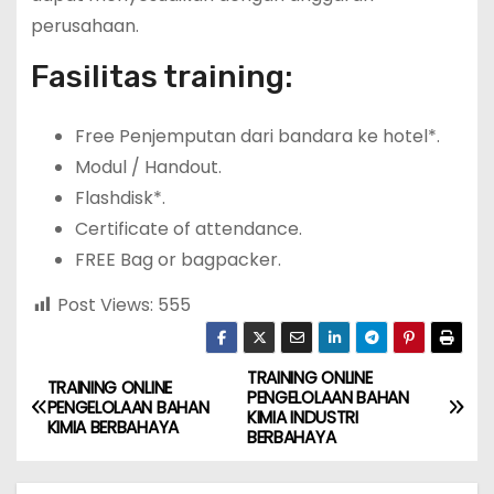
perusahaan.
Fasilitas training:
Free Penjemputan dari bandara ke hotel*.
Modul / Handout.
Flashdisk*.
Certificate of attendance.
FREE Bag or bagpacker.
Post Views:
555
TRAINING ONLINE
P
TRAINING ONLINE
PENGELOLAAN BAHAN
PENGELOLAAN BAHAN
KIMIA INDUSTRI
o
KIMIA BERBAHAYA
BERBAHAYA
s