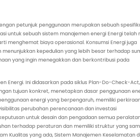
engan petunjuk penggunaan merupakan sebuah spesifika
isasi untuk sebuah sistem manajemen energi Energi telah 
ti menghemat biaya operasional. Konsumsi Energi juga
 menunjukkan kepedulian yang lebih besar terhadap su
sahaan yang ingin menegakkan dan berkontribusi pada
en Energi. Ini didasarkan pada siklus Plan-Do-Check-Act
ngan tujuan konkret, menetapkan dasar penggunaan ene
 penggunaan energi yang berpengaruh, memiliki perkiraa
sibilitas perubahan perencanaan dan investasi
eputusan untuk desain dan pengadaan semua peralatan
uhan terhadap peraturan dan memiliki struktur yang sa
alam Kualitas yang ada, Sistem Manajemen Keselamatan 