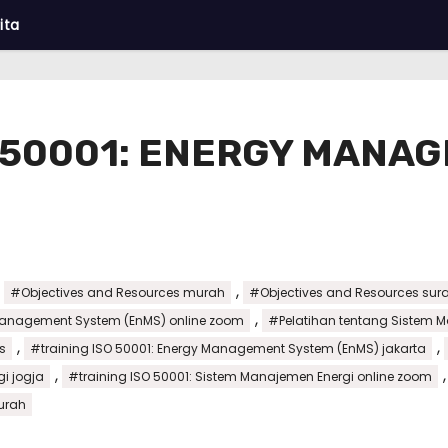
ita
O 50001: ENERGY MANA
,
,
#Objectives and Resources murah
#Objectives and Resources su
,
 Management System (EnMS) online zoom
#Pelatihan tentang Sistem
,
,
s
#training ISO 50001: Energy Management System (EnMS) jakarta
,
i jogja
#training ISO 50001: Sistem Manajemen Energi online zoom
urah