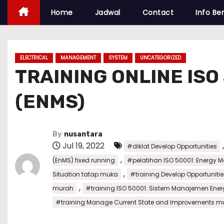
Home
Jadwal
Contact
Info Ber
ELECTRICAL
MANAGEMENT
SYSTEM
UNCATEGORIZED
TRAINING ONLINE IS
(ENMS)
By
nusantara
Jul 19, 2022
#diklat Develop Opportunities
,
(EnMS) fixed running
#pelatihan ISO 50001: Energy
,
Situation tatap muka
#training Develop Opportunitie
,
murah
#training ISO 50001: Sistem Manajemen Energ
#training Manage Current State and Improvements m