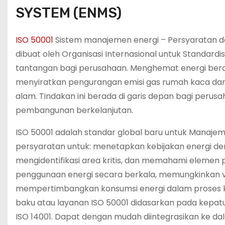
SYSTEM (ENMS)
ISO 50001
Sistem manajemen energi – Persyaratan d
dibuat oleh Organisasi Internasional untuk Standard
tantangan bagi perusahaan. Menghemat energi berar
menyiratkan pengurangan emisi gas rumah kaca dan
alam. Tindakan ini berada di garis depan bagi peru
pembangunan berkelanjutan.
ISO 50001 adalah standar global baru untuk Manajem
persyaratan untuk: menetapkan kebijakan energi de
mengidentifikasi area kritis, dan memahami elemen
penggunaan energi secara berkala, memungkinkan vi
mempertimbangkan konsumsi energi dalam proses k
baku atau layanan ISO 50001 didasarkan pada kepat
ISO 14001. Dapat dengan mudah diintegrasikan ke d