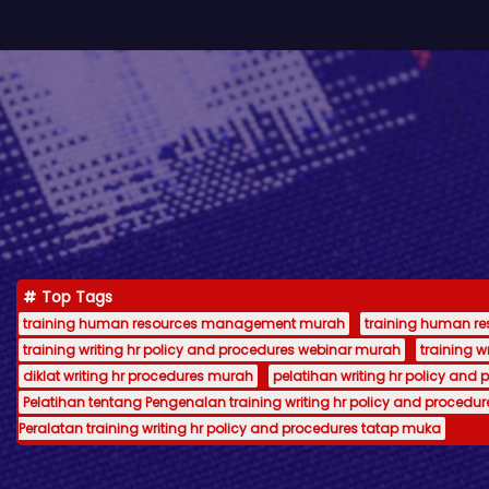
Top Tags
training human resources management murah
training human 
training writing hr policy and procedures webinar murah
training 
diklat writing hr procedures murah
pelatihan writing hr policy and 
Pelatihan tentang Pengenalan training writing hr policy and procedur
Peralatan training writing hr policy and procedures tatap muka