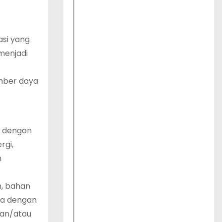
si yang
menjadi
mber daya
, dengan
rgi,
n
, bahan
ma dengan
dan/atau