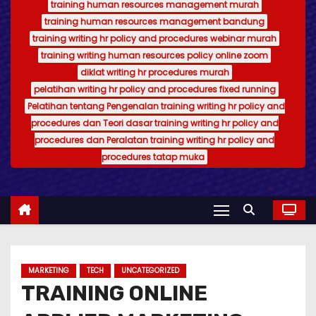
training human resources management murah
training human resources management bandung
training writing hr policy and procedures webinar murah
training writing human resources policy online zoom
diklat writing hr procedures murah
pelatihan writing hr policy and procedures fixed running
Pelatihan tentang Pengenalan training writing hr policy and
procedures dan Teori dasar training writing hr policy and
procedures dan Peralatan training writing hr policy and
procedures tatap muka
MARKETING
TECH
UNCATEGORIZED
TRAINING ONLINE