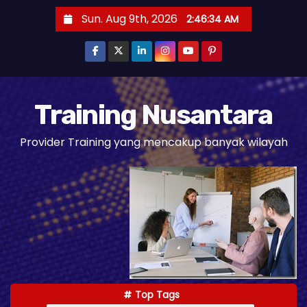
S
Sun. Aug 9th, 2026
2:46:35 AM
k
i
p
t
o
Training Nusantara
c
Provider Training yang mencakup banyak wilayah
o
n
t
e
n
t
Top Tags