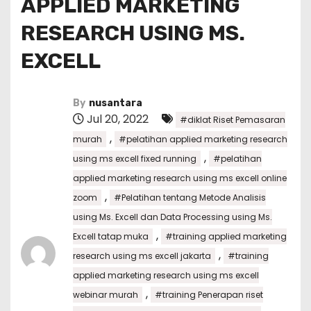
APPLIED MARKETING
RESEARCH USING MS.
EXCELL
By
nusantara
Jul 20, 2022
#diklat Riset Pemasaran
,
murah
#pelatihan applied marketing research
,
using ms excell fixed running
#pelatihan
applied marketing research using ms excell online
,
zoom
#Pelatihan tentang Metode Analisis
using Ms. Excell dan Data Processing using Ms.
,
Excell tatap muka
#training applied marketing
,
research using ms excell jakarta
#training
applied marketing research using ms excell
,
webinar murah
#training Penerapan riset