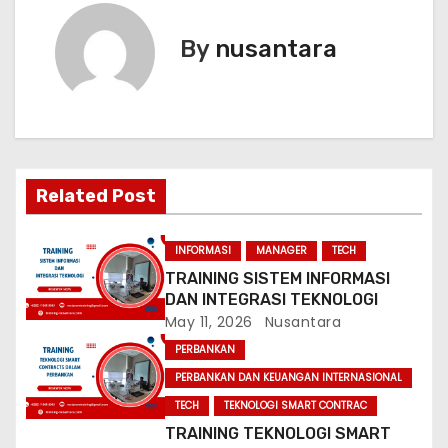
t
By
nusantara
n
a
v
i
Related Post
g
INFORMASI
MANAGER
TECH
a
TRAINING SISTEM INFORMASI
DAN INTEGRASI TEKNOLOGI
t
May 11, 2026
Nusantara
PERBANKAN
i
PERBANKAN DAN KEUANGAN INTERNASIONAL
o
TECH
TEKNOLOGI SMART CONTRAC
TRAINING TEKNOLOGI SMART
n