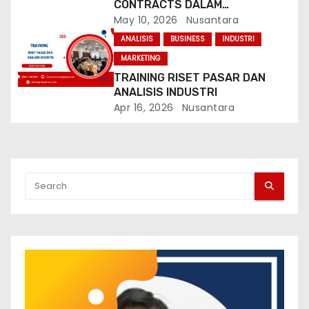
CONTRACTS DALAM
PERBANKAN
May 10, 2026
Nusantara
ANALISIS
BUSINESS
INDUSTRI
MARKETING
TRAINING RISET PASAR DAN
ANALISIS INDUSTRI
Apr 16, 2026
Nusantara