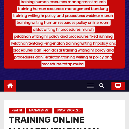
training human resources management murah
training human resources management bandung
training writing hr policy and procedures webinar murah
training writing human resources policy online zoom
diklat writing hr procedures murah
pelatihan writing hr policy and procedures fixed running
Pelatihan tentang Pengenalan training writing hr policy and
procedures dan Teori dasar training writing hr policy and
procedures dan Peralatan training writing hr policy and
procedures tatap muka
HEALTH
MANAGEMENT
UNCATEGORIZED
TRAINING ONLINE