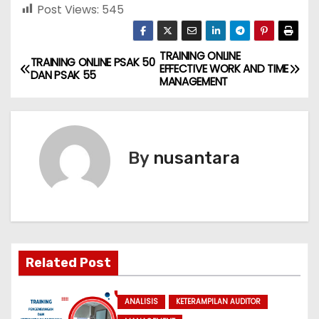
Post Views:
545
TRAINING ONLINE
P
TRAINING ONLINE PSAK 50
EFFECTIVE WORK AND TIME
DAN PSAK 55
MANAGEMENT
o
s
t
By
nusantara
n
a
v
Related Post
i
g
ANALISIS
KETERAMPILAN AUDITOR