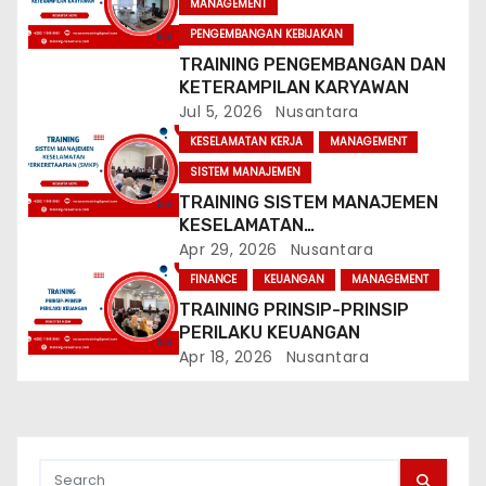
MANAGEMENT
a
PENGEMBANGAN KEBIJAKAN
t
TRAINING PENGEMBANGAN DAN
KETERAMPILAN KARYAWAN
i
Jul 5, 2026
Nusantara
KESELAMATAN KERJA
MANAGEMENT
o
SISTEM MANAJEMEN
n
TRAINING SISTEM MANAJEMEN
KESELAMATAN
PERKERETAAPIAN (SMKP)
Apr 29, 2026
Nusantara
FINANCE
KEUANGAN
MANAGEMENT
TRAINING PRINSIP-PRINSIP
PERILAKU KEUANGAN
Apr 18, 2026
Nusantara