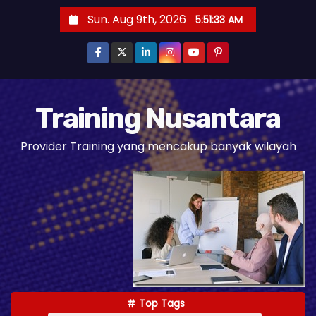
S
Sun. Aug 9th, 2026
5:51:34 AM
k
i
p
t
o
Training Nusantara
c
Provider Training yang mencakup banyak wilayah
o
n
t
e
n
t
Top Tags