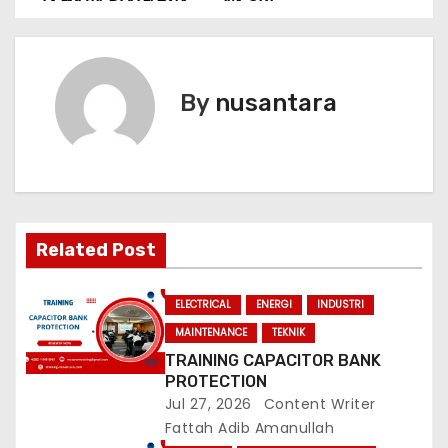
o
s
t
By
nusantara
n
a
v
Related Post
i
g
ELECTRICAL
ENERGI
INDUSTRI
MAINTENANCE
TEKNIK
a
TRAINING CAPACITOR BANK
PROTECTION
t
Jul 27, 2026
Content Writer
i
Fattah Adib Amanullah