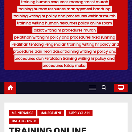
training human resources management murah
training human resources management bandung
training writing hr policy and procedures webinar murah
training writing human resources policy online zoom
diklat writing hr procedures murah
pelatihan writing hr policy and procedures fixed running
Pelatihan tentang Pengenalan training writing hr policy and
procedures dan Teori dasar training writing hr policy and
procedures dan Peralatan training writing hr policy and
procedures tatap muka
MAINTENANCE
MANAGEMENT
SUPPLY CHAIN
UNCATEGORIZED
TRAINING ONLINE