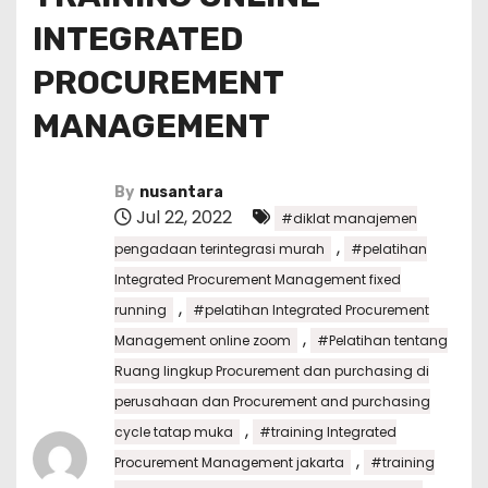
INTEGRATED
PROCUREMENT
MANAGEMENT
By
nusantara
Jul 22, 2022
#diklat manajemen
,
pengadaan terintegrasi murah
#pelatihan
Integrated Procurement Management fixed
,
running
#pelatihan Integrated Procurement
,
Management online zoom
#Pelatihan tentang
Ruang lingkup Procurement dan purchasing di
perusahaan dan Procurement and purchasing
,
cycle tatap muka
#training Integrated
,
Procurement Management jakarta
#training