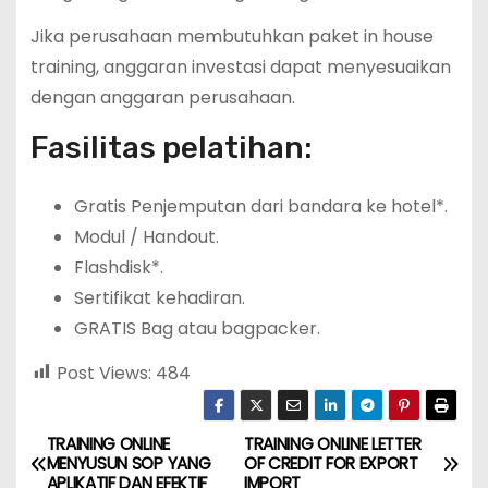
Jika perusahaan membutuhkan paket in house
training, anggaran investasi dapat menyesuaikan
dengan anggaran perusahaan.
Fasilitas pelatihan:
Gratis Penjemputan dari bandara ke hotel*.
Modul / Handout.
Flashdisk*.
Sertifikat kehadiran.
GRATIS Bag atau bagpacker.
Post Views:
484
TRAINING ONLINE
TRAINING ONLINE LETTER
P
MENYUSUN SOP YANG
OF CREDIT FOR EXPORT
APLIKATIF DAN EFEKTIF
IMPORT