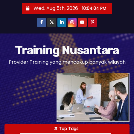
S
Wed. Aug 5th, 2026
10:04:06 PM
k
i
p
t
o
Training Nusantara
c
Provider Training yang mencakup banyak wilayah
o
n
t
e
n
t
Top Tags