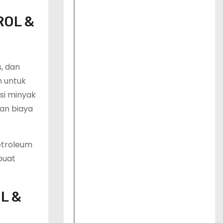
ROL &
, dan
n untuk
si minyak
kan biaya
etroleum
buat
L &