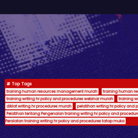
Top Tags
training human resources management murah
training human 
training writing hr policy and procedures webinar murah
training 
diklat writing hr procedures murah
pelatihan writing hr policy and 
Pelatihan tentang Pengenalan training writing hr policy and procedur
Peralatan training writing hr policy and procedures tatap muka