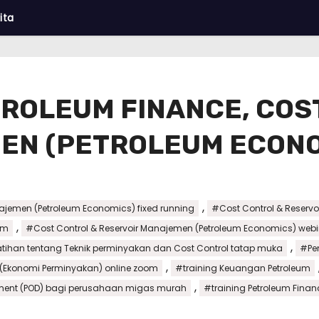
ita
TROLEUM FINANCE, COS
EN (PETROLEUM ECONO
,
ajemen (Petroleum Economics) fixed running
#Cost Control & Reserv
,
om
#Cost Control & Reservoir Manajemen (Petroleum Economics) web
,
atihan tentang Teknik perminyakan dan Cost Control tatap muka
#Pe
,
(Ekonomi Perminyakan) online zoom
#training Keuangan Petroleum
,
pment (POD) bagi perusahaan migas murah
#training Petroleum Finan