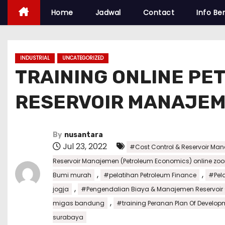
Home
Jadwal
Contact
Info Ber
INDUSTRIAL
UNCATEGORIZED
TRAINING ONLINE PE
RESERVOIR MANAJEM
By
nusantara
Jul 23, 2022
#Cost Control & Reservoir Man
Reservoir Manajemen (Petroleum Economics) online zo
,
,
Bumi murah
#pelatihan Petroleum Finance
#Pel
,
jogja
#Pengendalian Biaya & Manajemen Reservoir 
,
migas bandung
#training Peranan Plan Of Develo
surabaya