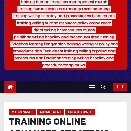
training human resources management murah
training human resources management bandung
training writing hr policy and procedures webinar murah
training writing human resources policy online zoom
diklat writing hr procedures murah
pelatihan writing hr policy and procedures fixed running
Pelatihan tentang Pengenalan training writing hr policy and
procedures dan Teori dasar training writing hr policy and
procedures dan Peralatan training writing hr policy and
procedures tatap muka
MAINTENANCE
MANAGEMENT
UNCATEGORIZED
TRAINING ONLINE