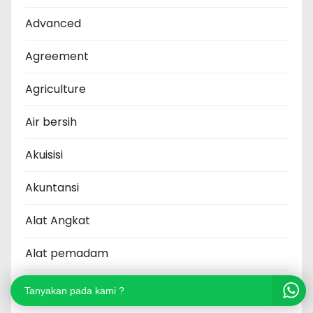
Advanced
Agreement
Agriculture
Air bersih
Akuisisi
Akuntansi
Alat Angkat
Alat pemadam
Alat pemantauan
Tanyakan pada kami ?