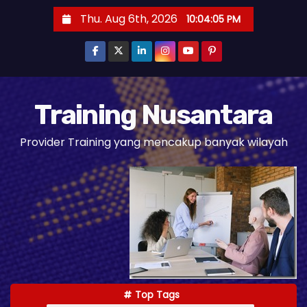
S
Thu. Aug 6th, 2026
10:04:06 PM
k
i
p
t
o
Training Nusantara
c
Provider Training yang mencakup banyak wilayah
o
n
t
e
n
t
Top Tags