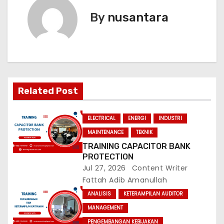
n
By
nusantara
a
v
i
Related Post
g
a
ELECTRICAL
ENERGI
INDUSTRI
MAINTENANCE
TEKNIK
t
TRAINING CAPACITOR BANK
PROTECTION
i
Jul 27, 2026
Content Writer
Fattah Adib Amanullah
o
ANALISIS
KETERAMPILAN AUDITOR
n
MANAGEMENT
PENGEMBANGAN KEBIJAKAN