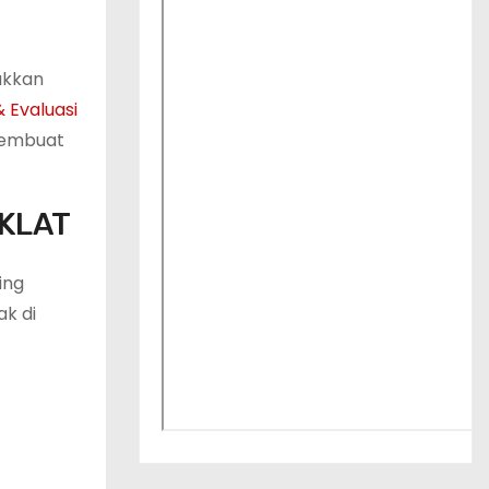
ukkan
 Evaluasi
 membuat
IKLAT
ing
k di