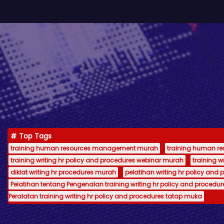
Top Tags
training human resources management murah
training human 
training writing hr policy and procedures webinar murah
training 
diklat writing hr procedures murah
pelatihan writing hr policy and 
Pelatihan tentang Pengenalan training writing hr policy and procedur
Peralatan training writing hr policy and procedures tatap muka