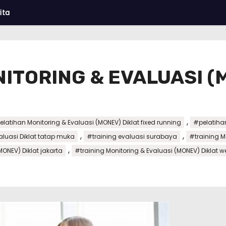
ita
ITORING & EVALUASI (
,
latihan Monitoring & Evaluasi (MONEV) Diklat fixed running
#pelatihan
,
,
aluasi Diklat tatap muka
#training evaluasi surabaya
#training 
,
MONEV) Diklat jakarta
#training Monitoring & Evaluasi (MONEV) Diklat 