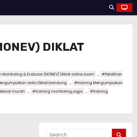
MONEV) DIKLAT
,
 Monitoring & Evaluasi (MONEV) Diklat online zoom
#Pelatihan
,
Mengumpulkan data Diklat bandung
#training Mengumpulkan
,
,
webinar murah
#training monitoring jogja
#training