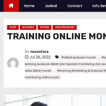
Home
Jadwal
Contact
Info Ber
AUDIT
BUSINESS
SYSTEM
UNCATEGORIZED
TRAINING ONLINE MON
By
nusantara
Jul 26, 2022
,
#diklat evaluasi murah
#pe
tentang evaluasi diklat dan laporan monitoring dan ev
,
data Diklat murah
#training Monitoring & Evaluasi (
monitoring online zoom