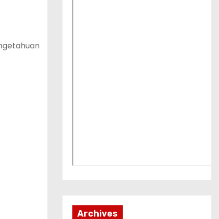
engetahuan
Archives