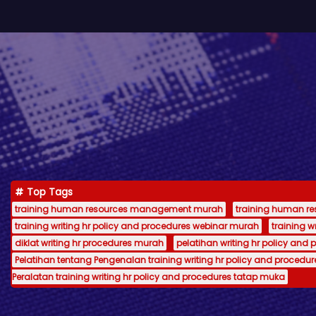
Top Tags
training human resources management murah
training human 
training writing hr policy and procedures webinar murah
training 
diklat writing hr procedures murah
pelatihan writing hr policy and 
Pelatihan tentang Pengenalan training writing hr policy and procedur
Peralatan training writing hr policy and procedures tatap muka