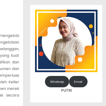
mengelola
engelolaan
pelanggan,
 yang kuat
ifikan dan
nsumen dan
memperluas
leh Keller
Whatsap
Email
emen merek
PUTRI
is secara