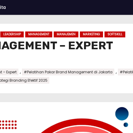
ita
LEADERSHIP
MANAGEMENT
MANAJEMEN
MARKETING
SOFTSKILL
NAGEMENT – EXPERT
,
,
 – Expert
#Pelatihan Pakar Brand Management di Jakarta
#Pelat
ategi Branding Efektif 2025