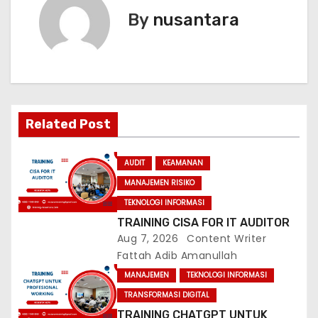
t
By
nusantara
n
a
v
Related Post
i
g
AUDIT
KEAMANAN
MANAJEMEN RISIKO
a
TEKNOLOGI INFORMASI
t
TRAINING CISA FOR IT AUDITOR
Aug 7, 2026
Content Writer
i
Fattah Adib Amanullah
MANAJEMEN
TEKNOLOGI INFORMASI
o
TRANSFORMASI DIGITAL
n
TRAINING CHATGPT UNTUK