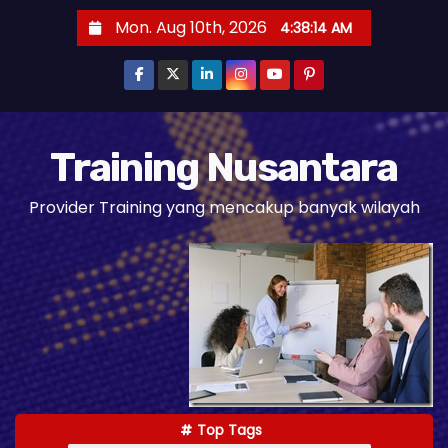
S
Mon. Aug 10th, 2026
4:38:16 AM
k
i
p
t
o
Training Nusantara
c
Provider Training yang mencakup banyak wilayah
o
n
t
e
n
t
Top Tags