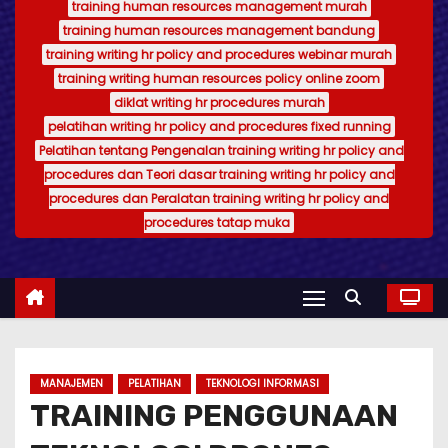
training human resources management murah
training human resources management bandung
training writing hr policy and procedures webinar murah
training writing human resources policy online zoom
diklat writing hr procedures murah
pelatihan writing hr policy and procedures fixed running
Pelatihan tentang Pengenalan training writing hr policy and
procedures dan Teori dasar training writing hr policy and
procedures dan Peralatan training writing hr policy and
procedures tatap muka
MANAJEMEN
PELATIHAN
TEKNOLOGI INFORMASI
TRAINING PENGGUNAAN