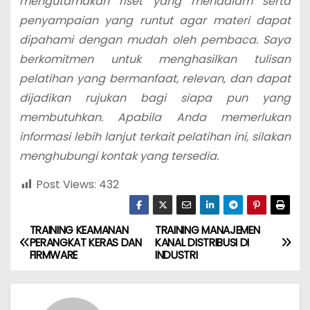
mengutamakan riset yang mendalam serta
penyampaian yang runtut agar materi dapat
dipahami dengan mudah oleh pembaca. Saya
berkomitmen untuk menghasilkan tulisan
pelatihan yang bermanfaat, relevan, dan dapat
dijadikan rujukan bagi siapa pun yang
membutuhkan. Apabila Anda memerlukan
informasi lebih lanjut terkait pelatihan ini, silakan
menghubungi kontak yang tersedia.
Post Views:
432
TRAINING KEAMANAN
TRAINING MANAJEMEN
P
PERANGKAT KERAS DAN
KANAL DISTRIBUSI DI
FIRMWARE
INDUSTRI
o
s