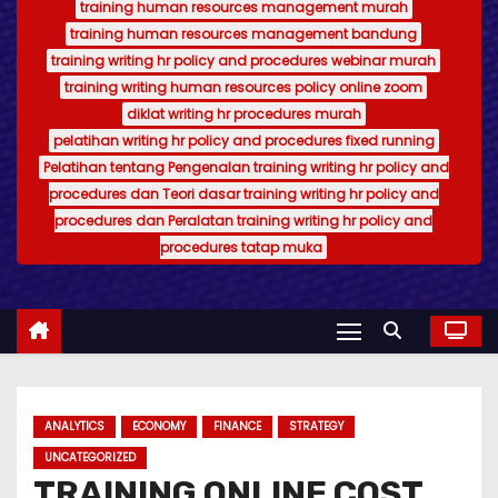
training human resources management murah
training human resources management bandung
training writing hr policy and procedures webinar murah
training writing human resources policy online zoom
diklat writing hr procedures murah
pelatihan writing hr policy and procedures fixed running
Pelatihan tentang Pengenalan training writing hr policy and
procedures dan Teori dasar training writing hr policy and
procedures dan Peralatan training writing hr policy and
procedures tatap muka
ANALYTICS
ECONOMY
FINANCE
STRATEGY
UNCATEGORIZED
TRAINING ONLINE COST