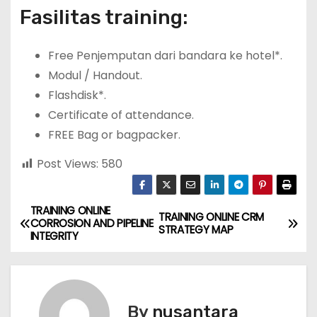
Fasilitas training:
Free Penjemputan dari bandara ke hotel*.
Modul / Handout.
Flashdisk*.
Certificate of attendance.
FREE Bag or bagpacker.
Post Views:
580
TRAINING ONLINE
P
TRAINING ONLINE CRM
CORROSION AND PIPELINE
STRATEGY MAP
INTEGRITY
o
s
t
By
nusantara