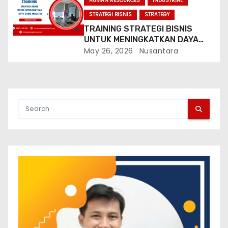
HUMAN RESOURCES
INDUSTRIAL
STRATEGI BISNIS
STRATEGY
TRAINING STRATEGI BISNIS
UNTUK MENINGKATKAN DAYA
SAING INDUSTRI
May 26, 2026
Nusantara