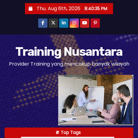
S
Thu. Aug 6th, 2026
8:40:37 PM
k
i
p
t
o
Training Nusantara
c
Provider Training yang mencakup banyak wilayah
o
n
t
e
n
t
Top Tags