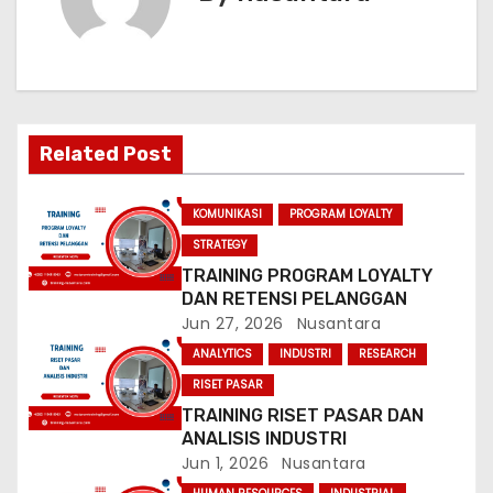
n
a
v
Related Post
i
g
KOMUNIKASI
PROGRAM LOYALTY
STRATEGY
a
TRAINING PROGRAM LOYALTY
DAN RETENSI PELANGGAN
t
Jun 27, 2026
Nusantara
i
ANALYTICS
INDUSTRI
RESEARCH
RISET PASAR
o
TRAINING RISET PASAR DAN
n
ANALISIS INDUSTRI
Jun 1, 2026
Nusantara