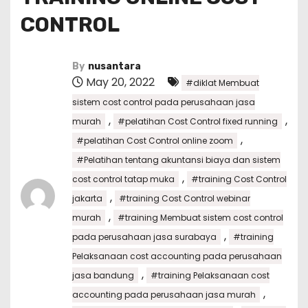
CONTROL
By
nusantara
May 20, 2022
#diklat Membuat
sistem cost control pada perusahaan jasa
,
,
murah
#pelatihan Cost Control fixed running
,
#pelatihan Cost Control online zoom
#Pelatihan tentang akuntansi biaya dan sistem
,
cost control tatap muka
#training Cost Control
,
jakarta
#training Cost Control webinar
,
murah
#training Membuat sistem cost control
,
pada perusahaan jasa surabaya
#training
Pelaksanaan cost accounting pada perusahaan
,
jasa bandung
#training Pelaksanaan cost
,
accounting pada perusahaan jasa murah