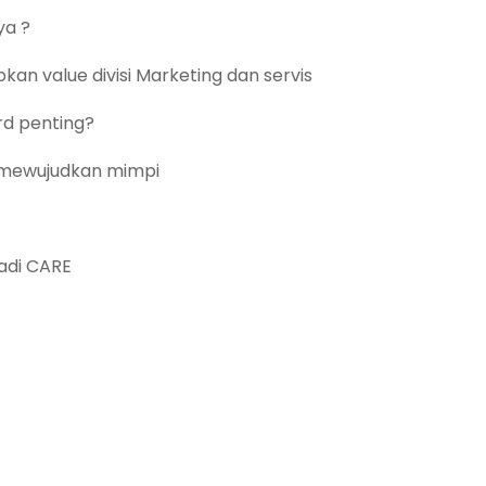
ya ?
pkan value divisi Marketing dan servis
rd penting?
uk mewujudkan mimpi
adi CARE