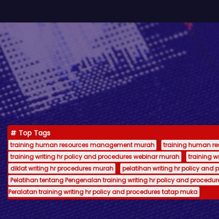
Top Tags
training human resources management murah
training human 
training writing hr policy and procedures webinar murah
training 
diklat writing hr procedures murah
pelatihan writing hr policy and 
Pelatihan tentang Pengenalan training writing hr policy and procedur
Peralatan training writing hr policy and procedures tatap muka