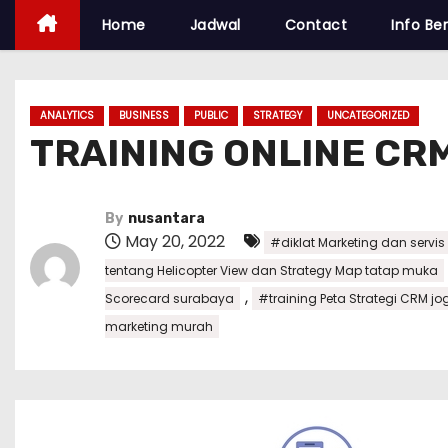
Home
Jadwal
Contact
Info Ber
ANALYTICS
BUSINESS
PUBLIC
STRATEGY
UNCATEGORIZED
TRAINING ONLINE CR
By
nusantara
May 20, 2022
#diklat Marketing dan servi
tentang Helicopter View dan Strategy Map tatap muka
,
Scorecard surabaya
#training Peta Strategi CRM jo
marketing murah