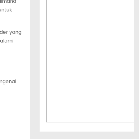
aimana
untuk
ider yang
alami
ngenai