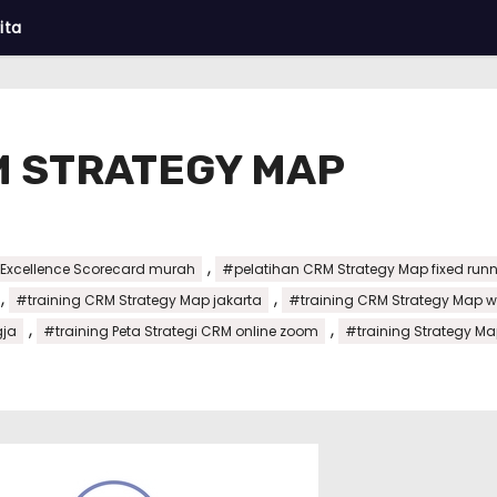
ita
M STRATEGY MAP
,
s Excellence Scorecard murah
#pelatihan CRM Strategy Map fixed run
,
,
#training CRM Strategy Map jakarta
#training CRM Strategy Map 
,
,
gja
#training Peta Strategi CRM online zoom
#training Strategy Ma