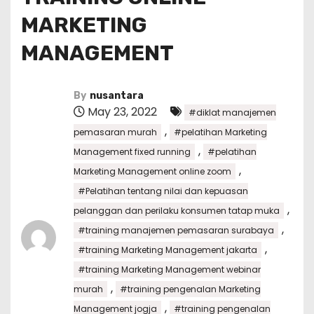
MARKETING
MANAGEMENT
By
nusantara
May 23, 2022
#diklat manajemen
,
pemasaran murah
#pelatihan Marketing
,
Management fixed running
#pelatihan
,
Marketing Management online zoom
#Pelatihan tentang nilai dan kepuasan
,
pelanggan dan perilaku konsumen tatap muka
,
#training manajemen pemasaran surabaya
,
#training Marketing Management jakarta
#training Marketing Management webinar
,
murah
#training pengenalan Marketing
,
Management jogja
#training pengenalan