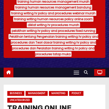
training human resources management murah
training human resources management bandung
training writing hr policy and procedures webinar murah
training writing human resources policy online zoom
diklat writing hr procedures murah
pelatihan writing hr policy and procedures fixed running
Pelatihan tentang Pengenalan training writing hr policy and
procedures dan Teori dasar training writing hr policy and
procedures dan Peralatan training writing hr policy and
procedures tatap muka
BUSINESS
MANAGEMENT
MARKETING
PODUCT
UNCATEGORIZED
TRAINING ONLINE