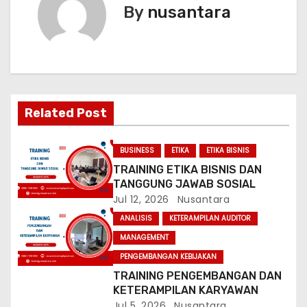
t
By
nusantara
n
a
v
Related Post
i
g
BUSINESS
ETIKA
ETIKA BISNIS
TRAINING ETIKA BISNIS DAN
a
TANGGUNG JAWAB SOSIAL
Jul 12, 2026
Nusantara
t
ANALISIS
KETERAMPILAN AUDITOR
i
MANAGEMENT
PENGEMBANGAN KEBIJAKAN
o
TRAINING PENGEMBANGAN DAN
n
KETERAMPILAN KARYAWAN
Jul 5, 2026
Nusantara