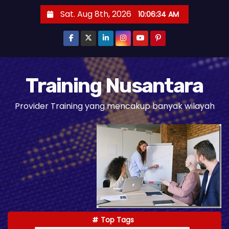
S
Sat. Aug 8th, 2026
10:06:35 AM
k
i
p
t
o
Training Nusantara
c
Provider Training yang mencakup banyak wilayah
o
n
t
e
n
t
Top Tags