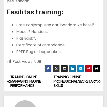
perusahaan.
Fasilitas training:
Free Penjemputan dari bandara ke hotel*.
Modul / Handout.
Flashdisk*.
Certificate of attendance.
FREE Bag or bagpacker.
Post Views:
509
TRAINING ONLINE
TRAINING ONLINE
P
MANAGING PEOPLE
PROFESSIONAL SECRETARY
PERFORMANCE
SKILLS
o
s