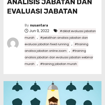
ANALISIS JABATAN DAN
EVALUASI JABATAN
By
nusantara
Jun 9, 2022
#diklat evaluasi jabatan
,
murah
#pelatihan analisis jabatan dan
,
evaluasi jabatan fixed running
#training
,
analisa jabatan online zoom
#training
analisis jabatan dan evaluasi jabatan webinar
,
murah
#training jabatan murah