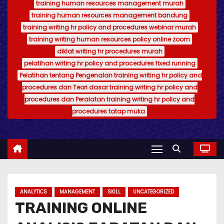
training human resources management murah
training human resources management bandung
training writing hr policy and procedures webinar murah
training writing human resources policy online zoom
diklat writing hr procedures murah
pelatihan writing hr policy and procedures fixed running
Pelatihan tentang Pengenalan training writing hr policy and
procedures dan Teori dasar training writing hr policy and
procedures dan Peralatan training writing hr policy and
procedures tatap muka
ANALYTICS
MANAGEMENT
SKILL
UNCATEGORIZED
TRAINING ONLINE