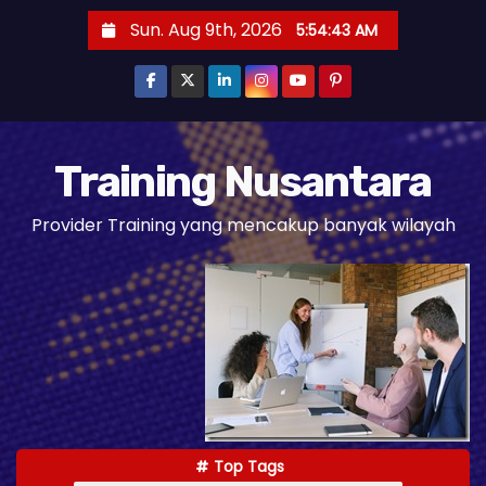
S
Sun. Aug 9th, 2026
5:54:44 AM
k
i
p
t
o
Training Nusantara
c
Provider Training yang mencakup banyak wilayah
o
n
t
e
n
t
Top Tags