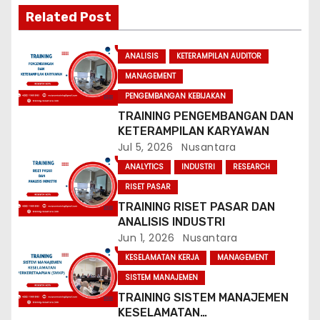
Related Post
i
g
ANALISIS
KETERAMPILAN AUDITOR
MANAGEMENT
a
PENGEMBANGAN KEBIJAKAN
t
TRAINING PENGEMBANGAN DAN
KETERAMPILAN KARYAWAN
i
Jul 5, 2026
Nusantara
ANALYTICS
INDUSTRI
RESEARCH
o
RISET PASAR
n
TRAINING RISET PASAR DAN
ANALISIS INDUSTRI
Jun 1, 2026
Nusantara
KESELAMATAN KERJA
MANAGEMENT
SISTEM MANAJEMEN
TRAINING SISTEM MANAJEMEN
KESELAMATAN