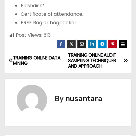
Flashdisk*.
Certificate of attendance.
FREE Bag or bagpacker.
Post Views:
513
TRAINING ONLINE AUDIT
P
TRAINING ONLINE DATA
SAMPLING TECHNIQUES
MINING
AND APPROACH
o
s
t
By
nusantara
n
a
v