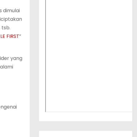
 dimulai
diciptakan
 tsb.
LE FIRST
”
vider yang
alami
engenai