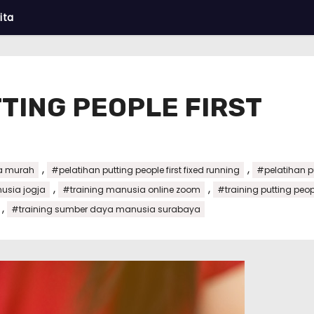
ita
TING PEOPLE FIRST
,
,
a murah
#pelatihan putting people first fixed running
#pelatihan pu
,
,
usia jogja
#training manusia online zoom
#training putting peopl
,
#training sumber daya manusia surabaya