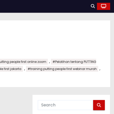
,
tting people first online zoom
#Pelatihan tentang PUTTING
,
,
e first jakarta
#training putting people first webinar murah