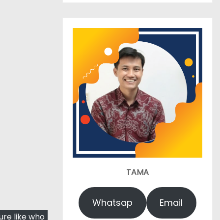
TAMA
Whatsap
Email
ure like who