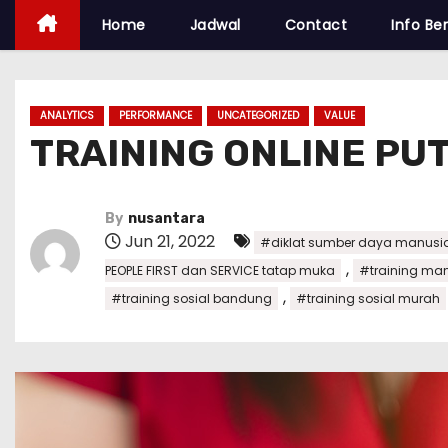
Home
Jadwal
Contact
Info Ber
ANALYTICS
PERFORMANCE
UNCATEGORIZED
VALUE
TRAINING ONLINE PUT
By
nusantara
Jun 21, 2022
#diklat sumber daya manusi
,
PEOPLE FIRST dan SERVICE tatap muka
#training man
,
#training sosial bandung
#training sosial murah