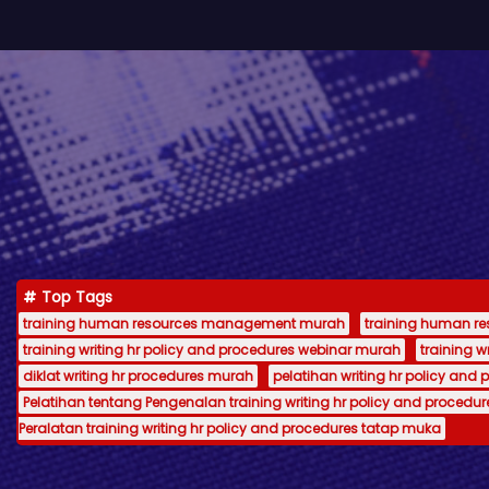
Top Tags
training human resources management murah
training human 
training writing hr policy and procedures webinar murah
training 
diklat writing hr procedures murah
pelatihan writing hr policy and 
Pelatihan tentang Pengenalan training writing hr policy and procedur
Peralatan training writing hr policy and procedures tatap muka