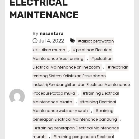
ELECTRICAL
MAINTENANCE
By
nusantara
Jul 4, 2022
#diklat perawatan
,
kelistrikan murah
#pelatihan Electrical
,
Maintenance fixed running
#pelatihan
,
Electrical Maintenance online zoom
#Pelatihan
tentang Sistem Kelistrikan Perusahaan
Industri/Pembangkitan dan Electrical Maintenance
,
Procedure tatap muka
#training Electrical
,
Maintenance jakarta
#training Electrical
,
Maintenance webinar murah
#training
,
penerapan Electrical Maintenance bandung
#training penerapan Electrical Maintenance
,
murah
#training pengenalan Electrical