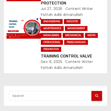
n
PROTECTION
Jul 27, 2026
Content Writer
Fattah Adib Amanullah
ENGINEERING
INDUSTRI
MAINTENANCE
MANAGEMENT
MANAJEMEN
MECHANICAL
MESIN
OPERASIONAL
PEMELIHARAAN
PERAWATAN
TRAINING CONTROL VALVE
Dec 6, 2025
Content Writer
Fattah Adib Amanullah