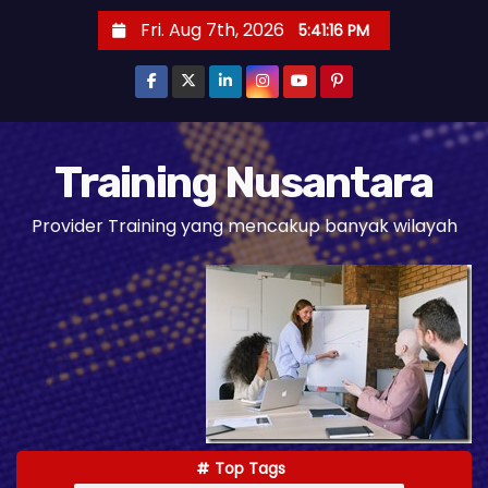
S
Fri. Aug 7th, 2026
5:41:17 PM
k
i
p
t
o
Training Nusantara
c
Provider Training yang mencakup banyak wilayah
o
n
t
e
n
t
Top Tags