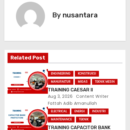
s
t
By
nusantara
n
a
v
Related Post
i
g
ENGINEERING
KONSTRUKSI
MANUFAKTUR
MIGAS
TEKNIK MESIN
a
TRAINING CAESAR II
t
Aug 3, 2026
Content Writer
Fattah Adib Amanullah
i
ELECTRICAL
ENERGI
INDUSTRI
MAINTENANCE
TEKNIK
o
TRAINING CAPACITOR BANK