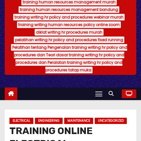
training human resources management murah
training human resources management bandung
training writing hr policy and procedures webinar murah
training writing human resources policy online zoom
diklat writing hr procedures murah
pelatihan writing hr policy and procedures fixed running
Pelatihan tentang Pengenalan training writing hr policy and
procedures dan Teori dasar training writing hr policy and
procedures dan Peralatan training writing hr policy and
procedures tatap muka
ELECTRICAL
ENGINEERING
MAINTENANCE
UNCATEGORIZED
TRAINING ONLINE