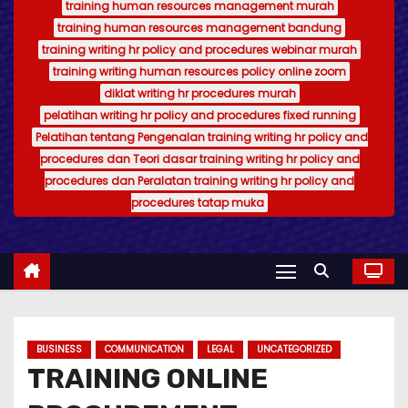
training human resources management murah
training human resources management bandung
training writing hr policy and procedures webinar murah
training writing human resources policy online zoom
diklat writing hr procedures murah
pelatihan writing hr policy and procedures fixed running
Pelatihan tentang Pengenalan training writing hr policy and
procedures dan Teori dasar training writing hr policy and
procedures dan Peralatan training writing hr policy and
procedures tatap muka
BUSINESS
COMMUNICATION
LEGAL
UNCATEGORIZED
TRAINING ONLINE