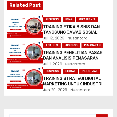
i
Related Post
g
BUSINESS
ETIKA
ETIKA BISNIS
a
TRAINING ETIKA BISNIS DAN
TANGGUNG JAWAB SOSIAL
t
Jul 12, 2026
Nusantara
ANALISIS
BUSINESS
PEMASARAN
i
TRAINING PENELITIAN PASAR
o
DAN ANALISIS PEMASARAN
Jul 1, 2026
Nusantara
n
BUSINESS
DIGITAL
INDUSTRIAL
TRAINING STRATEGI DIGITAL
MARKETING UNTUK INDUSTRI
Jun 29, 2026
Nusantara