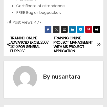
Certificate of attendance.
FREE Bag or bagpacker.
Post Views:
477
TRAINING ONLINE
TRAINING ONLINE
P
ADVANCED EXCEL 2007
PROJECT MANAGEMENT
2010 FOR GENERAL
WITH MS PROJECT
o
PURPOSE
APPLICATION
s
t
By
nusantara
n
a
v