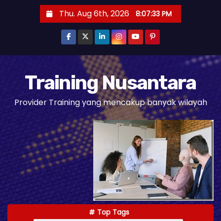
S
Thu. Aug 6th, 2026
8:07:34 PM
k
i
p
t
o
Training Nusantara
c
Provider Training yang mencakup banyak wilayah
o
n
t
e
n
t
Top Tags