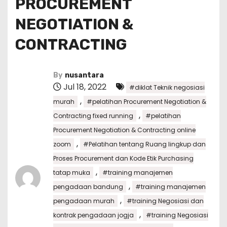
PROCUREMENT
NEGOTIATION &
CONTRACTING
By
nusantara
Jul 18, 2022
#diklat Teknik negosiasi
,
murah
#pelatihan Procurement Negotiation &
,
Contracting fixed running
#pelatihan
Procurement Negotiation & Contracting online
,
zoom
#Pelatihan tentang Ruang lingkup dan
Proses Procurement dan Kode Etik Purchasing
,
tatap muka
#training manajemen
,
pengadaan bandung
#training manajemen
,
pengadaan murah
#training Negosiasi dan
,
kontrak pengadaan jogja
#training Negosiasi