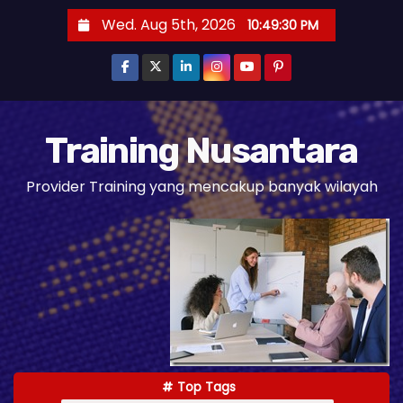
S
Wed. Aug 5th, 2026
10:49:31 PM
k
i
p
t
o
Training Nusantara
c
Provider Training yang mencakup banyak wilayah
o
n
t
e
n
t
Top Tags