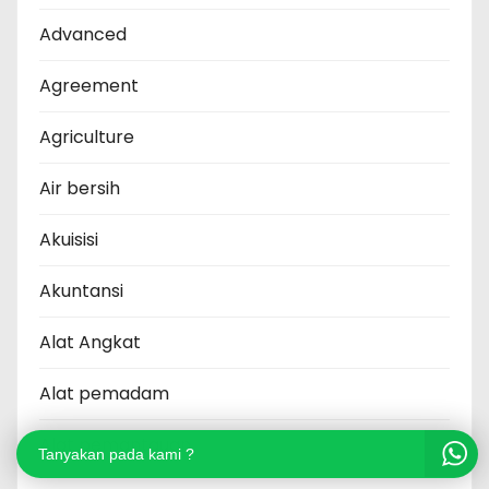
Advanced
Agreement
Agriculture
Air bersih
Akuisisi
Akuntansi
Alat Angkat
Alat pemadam
Alat pemantauan
Tanyakan pada kami ?