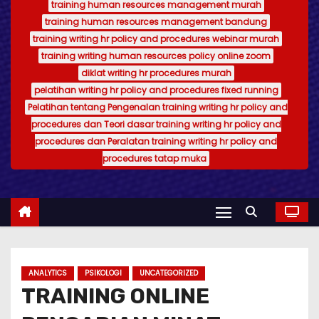
training human resources management murah
training human resources management bandung
training writing hr policy and procedures webinar murah
training writing human resources policy online zoom
diklat writing hr procedures murah
pelatihan writing hr policy and procedures fixed running
Pelatihan tentang Pengenalan training writing hr policy and
procedures dan Teori dasar training writing hr policy and
procedures dan Peralatan training writing hr policy and
procedures tatap muka
ANALYTICS
PSIKOLOGI
UNCATEGORIZED
TRAINING ONLINE