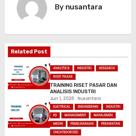
t
By
nusantara
n
a
v
Related Post
i
g
ANALYTICS
INDUSTRI
RESEARCH
RISET PASAR
a
TRAINING RISET PASAR DAN
ANALISIS INDUSTRI
t
Jun 1, 2026
Nusantara
i
ELECTRICAL
ENGINEERING
INDUSTRI
K3
MANAGEMENT
MANAJEMEN
o
MESIN
PEMELIHARAAN
PERAWATAN
n
UNCATEGORIZED