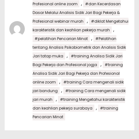
,
Profesional online zoom
#dan Kecerdasan
Dasar Melalui Analisis Sidik Jari Bagi Pekerja &
,
Profesional webinar murah
#diklat Mengetahui
,
karakteristik dan keahlian pekerja murah
,
#pelatihan Pencarian Minat
#Pelatihan
tentang Analisis Psikobiometrik dan Analisis Sidik
,
Jari tatap muka
#training Analisa Sidik Jari
,
Bagi Pekerja dan Profesional jogja
#training
Analisa Sidik Jari Bagi Pekerja dan Profesional
,
online zoom
#training Cara mengenali sidik
,
jari bandung
#training Cara mengenali sidik
,
jari murah
#training Mengetahui karakteristik
,
dan keahlian pekerja surabaya
#training
Pencarian Minat