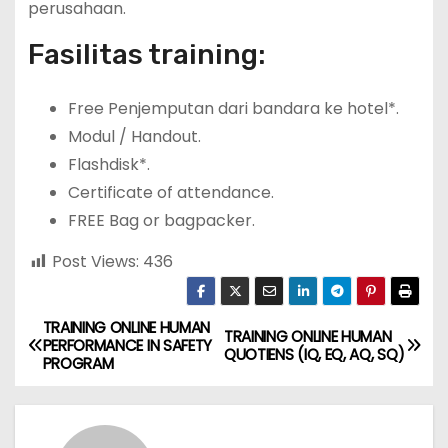
perusahaan.
Fasilitas training:
Free Penjemputan dari bandara ke hotel*.
Modul / Handout.
Flashdisk*.
Certificate of attendance.
FREE Bag or bagpacker.
Post Views:
436
TRAINING ONLINE HUMAN
P
TRAINING ONLINE HUMAN
PERFORMANCE IN SAFETY
QUOTIENS (IQ, EQ, AQ, SQ)
PROGRAM
o
s