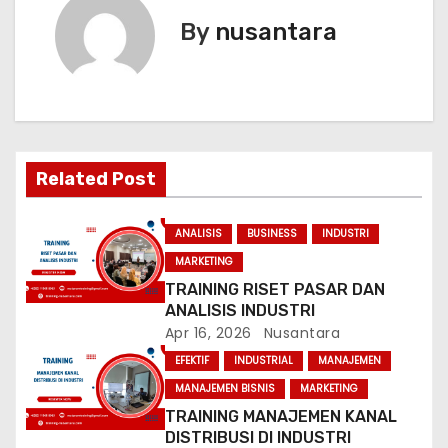
t
By
nusantara
n
a
v
i
Related Post
g
ANALISIS
BUSINESS
INDUSTRI
a
MARKETING
TRAINING RISET PASAR DAN
t
ANALISIS INDUSTRI
Apr 16, 2026
Nusantara
i
EFEKTIF
INDUSTRIAL
MANAJEMEN
o
MANAJEMEN BISNIS
MARKETING
TRAINING MANAJEMEN KANAL
n
DISTRIBUSI DI INDUSTRI