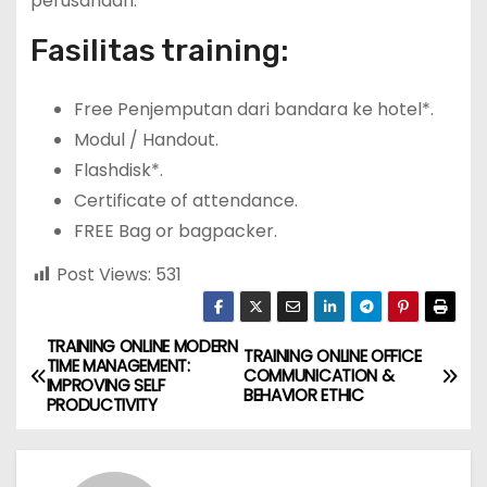
perusahaan.
Fasilitas training:
Free Penjemputan dari bandara ke hotel*.
Modul / Handout.
Flashdisk*.
Certificate of attendance.
FREE Bag or bagpacker.
Post Views:
531
TRAINING ONLINE MODERN
P
TRAINING ONLINE OFFICE
TIME MANAGEMENT:
COMMUNICATION &
IMPROVING SELF
o
BEHAVIOR ETHIC
PRODUCTIVITY
s