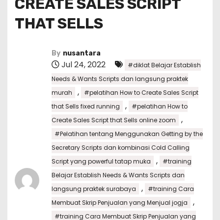
CREATE SALES SCRIPT
THAT SELLS
By
nusantara
Jul 24, 2022
#diklat Belajar Establish
Needs & Wants Scripts dan langsung praktek
,
murah
#pelatihan How to Create Sales Script
,
that Sells fixed running
#pelatihan How to
,
Create Sales Script that Sells online zoom
#Pelatihan tentang Menggunakan Getting by the
Secretary Scripts dan kombinasi Cold Calling
,
Script yang powerful tatap muka
#training
Belajar Establish Needs & Wants Scripts dan
,
langsung praktek surabaya
#training Cara
,
Membuat Skrip Penjualan yang Menjual jogja
#training Cara Membuat Skrip Penjualan yang