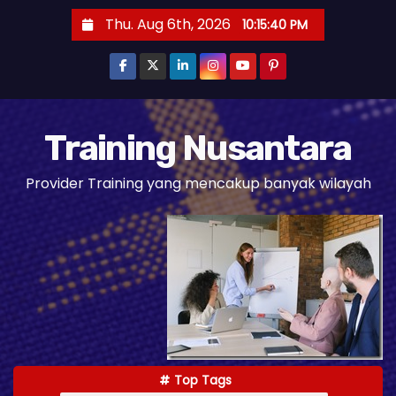
S
Thu. Aug 6th, 2026
10:15:41 PM
k
i
p
t
o
Training Nusantara
c
Provider Training yang mencakup banyak wilayah
o
n
t
e
n
t
Top Tags