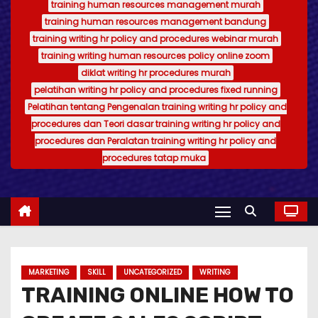
training human resources management murah
training human resources management bandung
training writing hr policy and procedures webinar murah
training writing human resources policy online zoom
diklat writing hr procedures murah
pelatihan writing hr policy and procedures fixed running
Pelatihan tentang Pengenalan training writing hr policy and
procedures dan Teori dasar training writing hr policy and
procedures dan Peralatan training writing hr policy and
procedures tatap muka
MARKETING
SKILL
UNCATEGORIZED
WRITING
TRAINING ONLINE HOW TO