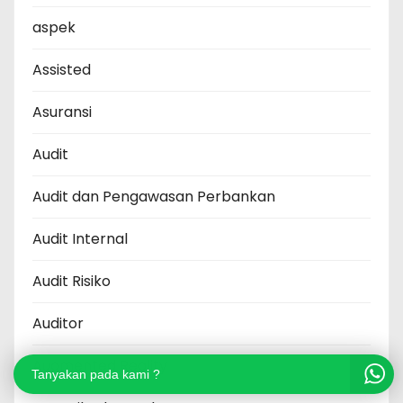
aspek
Assisted
Asuransi
Audit
Audit dan Pengawasan Perbankan
Audit Internal
Audit Risiko
Auditor
Augmented Reality
Tanyakan pada kami ?