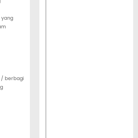
g
n yang
lam
 / berbagi
ng