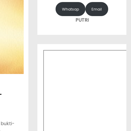
Whatsap
Email
PUTRI
T
bukti-