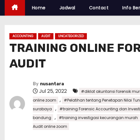
Home
Jadwal
Contact
Info Ber
ACCOUNTING
AUDIT
UNCATEGORIZED
TRAINING ONLINE FO
AUDIT
By
nusantara
Jul 25, 2022
#diklat akuntansi forensik mu
,
online zoom
#Pelatihan tentang Penetapan Nilai Tu
,
surabaya
#training Forensic Accounting dan Investi
,
bandung
#training investigasi kecurangan murah
Audit online zoom